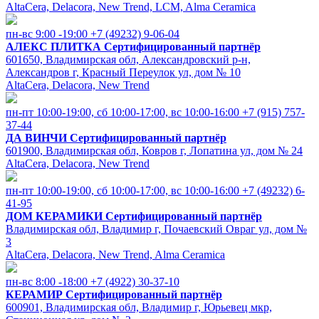
AltaCera, Delacora, New Trend, LCM, Alma Ceramica
пн-вс 9:00 -19:00
+7 (49232) 9-06-04
АЛЕКС ПЛИТКА
Сертифицированный партнёр
601650, Владимирская обл, Александровский р-н,
Александров г, Красный Переулок ул, дом № 10
AltaCera, Delacora, New Trend
пн-пт 10:00-19:00, cб 10:00-17:00, вс 10:00-16:00
+7 (915) 757-
37-44
ДА ВИНЧИ
Сертифицированный партнёр
601900, Владимирская обл, Ковров г, Лопатина ул, дом № 24
AltaCera, Delacora, New Trend
пн-пт 10:00-19:00, cб 10:00-17:00, вс 10:00-16:00
+7 (49232) 6-
41-95
ДОМ КЕРАМИКИ
Сертифицированный партнёр
Владимирская обл, Владимир г, Почаевский Овраг ул, дом №
3
AltaCera, Delacora, New Trend, Alma Ceramica
пн-вс 8:00 -18:00
+7 (4922) 30-37-10
КЕРАМИР
Сертифицированный партнёр
600901, Владимирская обл, Владимир г, Юрьевец мкр,