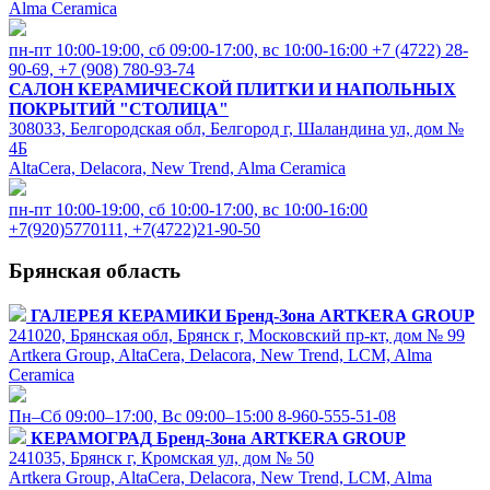
Alma Ceramica
пн-пт 10:00-19:00, cб 09:00-17:00, вс 10:00-16:00
+7 (4722) 28-
90-69, +7 (908) 780-93-74
САЛОН КЕРАМИЧЕСКОЙ ПЛИТКИ И НАПОЛЬНЫХ
ПОКРЫТИЙ "СТОЛИЦА"
308033, Белгородская обл, Белгород г, Шаландина ул, дом №
4Б
AltaCera, Delacora, New Trend, Alma Ceramica
пн-пт 10:00-19:00, cб 10:00-17:00, вс 10:00-16:00
+7(920)5770111, +7(4722)21-90-50
Брянская область
ГАЛЕРЕЯ КЕРАМИКИ
Бренд-Зона ARTKERA GROUP
241020, Брянская обл, Брянск г, Московский пр-кт, дом № 99
Artkera Group, AltaCera, Delacora, New Trend, LCM, Alma
Ceramica
Пн–Сб 09:00–17:00, Вс 09:00–15:00
8-960-555-51-08
КЕРАМОГРАД
Бренд-Зона ARTKERA GROUP
241035, Брянск г, Кромская ул, дом № 50
Artkera Group, AltaCera, Delacora, New Trend, LCM, Alma