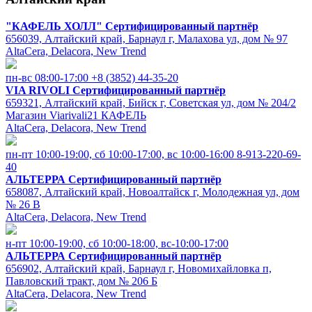
"КАФЕЛЬ ХОЛЛ"
Сертифицированный партнёр
656039, Алтайский край, Барнаул г, Малахова ул, дом № 97
AltaCera, Delacora, New Trend
пн-вс 08:00-17:00
+8 (3852) 44-35-20
VIA RIVOLI
Сертифицированный партнёр
659321, Алтайский край, Бийск г, Советская ул, дом № 204/2
Магазин Viarivali21 КАФЕЛЬ
AltaCera, Delacora, New Trend
пн-пт 10:00-19:00, cб 10:00-17:00, вс 10:00-16:00
8-913-220-69-
40
АЛЬТЕРРА
Сертифицированный партнёр
658087, Алтайский край, Новоалтайск г, Молодежная ул, дом
№ 26 В
AltaCera, Delacora, New Trend
н-пт 10:00-19:00, сб 10:00-18:00, вс-10:00-17:00
АЛЬТЕРРА
Сертифицированный партнёр
656902, Алтайский край, Барнаул г, Новомихайловка п,
Павловский тракт, дом № 206 Б
AltaCera, Delacora, New Trend