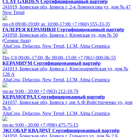
CLAY GARDEN
Сертифицированный партнёр
241019, Брянская обл, Брянск г, 2-я Ломоносова ул, дом № 47
New Trend
пн-сб 09:00-19:00; вс 10:00-17:00
+7 (960) 555-33-35
ГАЛЕРЕЯ КЕРАМИКИ
Сертифицированный партнёр
241050, Брянская обл, Брянск г, Кромская ул, дом № 50
(Сервис база)
AltaCera, Delacora, New Trend, LCM, Alma Ceramica
Пн–Сб 09:00–17:00, Вс 09:00–15:00
+7 (961) 000-06-55
КЕРАМИУМ
Сертифицированный партнёр
241013, Брянская обл, Брянск г, Красноармейская ул, дом №
128 А
AltaCera, Delacora, New Trend, LCM, Alma Ceramica
пн-вс 9:00 - 20:00
+7 (963) 212-19-79
КЕРАМОГРАД
Сертифицированный партнёр
241037, Брянская обл, Брянск г, им А.Ф.Войстроченко ул, дом
№ 6
AltaCera, Delacora, New Trend, LCM, Alma Ceramica
пн-вс 9:00 - 20:00
+7 (996) 475-75-15
ЭКСОБАР КВАДРАТ
Сертифицированный партнёр
241050, Брянская обл, Брянск г, Горького ул, дом № 2 Б