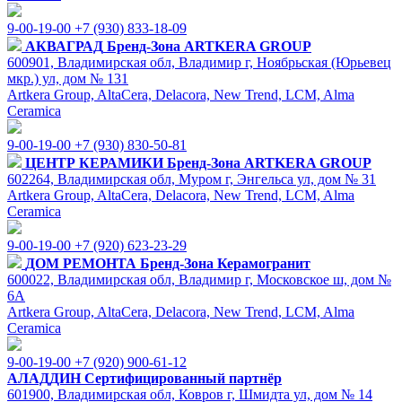
9-00-19-00
+7 (930) 833-18-09
АКВАГРАД
Бренд-Зона ARTKERA GROUP
600901, Владимирская обл, Владимир г, Ноябрьская (Юрьевец
мкр.) ул, дом № 131
Artkera Group, AltaCera, Delacora, New Trend, LCM, Alma
Ceramica
9-00-19-00
+7 (930) 830-50-81
ЦЕНТР КЕРАМИКИ
Бренд-Зона ARTKERA GROUP
602264, Владимирская обл, Муром г, Энгельса ул, дом № 31
Artkera Group, AltaCera, Delacora, New Trend, LCM, Alma
Ceramica
9-00-19-00
+7 (920) 623-23-29
ДОМ РЕМОНТА
Бренд-Зона Керамогранит
600022, Владимирская обл, Владимир г, Московское ш, дом №
6А
Artkera Group, AltaCera, Delacora, New Trend, LCM, Alma
Ceramica
9-00-19-00
+7 (920) 900-61-12
АЛАДДИН
Сертифицированный партнёр
601900, Владимирская обл, Ковров г, Шмидта ул, дом № 14