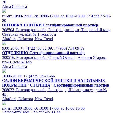
70
Alma Ceramica
пн-пт 10:00-19:00, cб 10:00-17:00, вс 10:00-16:00
+7 4722 77-80-
80
ОПТОВКА ПЛИТКИ
Сертифицированный партнёр
308504, Белгородская обл, Белгородский р-н, Таврово 1-й мкр,
Северная ул, дом № 1, корпус а
AltaCera, Delacora, New Trend
9.00-20.00
+7 (4722) 56-82-09,+7 (950) 714-09-39
ОТДЕЛКИНО
Сертифицированный партнёр
309516, Белгородская обл, Старый Оскол г, Алексея Угарова
пр-кт, дом № 14б
Alma Ceramica
10.00-20 .00
+7 (4725) 39-05-66
САЛОН КЕРАМИЧЕСКОЙ ПЛИТКИ И НАПОЛЬНЫХ
ПОКРЫТИЙ "СТОЛИЦА"
Сертифицированный партнёр
308033, Белгородская обл, Белгород г, Шаландина ул, дом №
4Б
AltaCera, Delacora, New Trend
пн-пт 10:00-19:00, cб 10:00-17:00, вс 10:00-16:00
+7(920)5721800, +7(4722)42-44-88