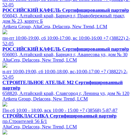
52-05
РОССИЙСКИЙ КАФЕЛЬ
Сертифицированный партнёр
656043, Алтайский край, Барнаул г, Правобережный тракт,
дом № 23, корпус Б
Artkera Group, AltaCera, Delacora, New Trend, LCM
пн-пт 10:00-19:00, cб 10:00-17:00, вс 10:00-16:00
+7 (38822) 2-
52-05
РОССИЙСКИЙ КАФЕЛЬ
Сертифицированный партнёр
656003, Алтайский край, Барнаул г, Аванесова ул, дом № 30
AltaCera, Delacora, New Trend, LCM
н-пт 10:00-19:00, сб 10:00-18:00, вс-10:00-17:00
+7 (38822) 2-
52-05
СТРОИТЕЛЬНОЕ АТЕЛЬЕ М2
Сертифицированный
партнёр
658820, Алтайский край, Славгород г, Ленина ул, дом № 120
Artkera Group, Delacora, New Trend, LCM
Пн-сб 10:00 - 18:00, вск 10:00 - 15:00
+7 (38568) 5-87-87
СТРОЙКЛАССИКА
Сертифицированный партнёр
пр.Строителей 56 Б/1
AltaCera, Delacora, New Trend, LCM