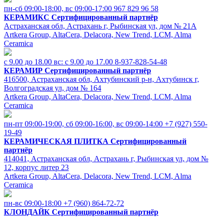
пн-сб 09:00-18:00, вс 09:00-17:00
967 829 96 58
КЕРАМИКС
Сертифицированный партнёр
Астраханская обл, Астрахань г, Рыбинская ул, дом № 21А
Artkera Group, AltaCera, Delacora, New Trend, LCM, Alma
Ceramica
с 9.00 до 18.00 вс: с 9.00 до 17.00
8-937-828-54-48
КЕРАМИР
Сертифицированный партнёр
416500, Астраханская обл, Ахтубинский р-н, Ахтубинск г,
Волгоградская ул, дом № 164
Artkera Group, AltaCera, Delacora, New Trend, LCM, Alma
Ceramica
пн-пт 09:00-19:00, сб 09:00-16:00, вс 09:00-14:00
+7 (927) 550-
19-49
КЕРАМИЧЕСКАЯ ПЛИТКА
Сертифицированный
партнёр
414041, Астраханская обл, Астрахань г, Рыбинская ул, дом №
12, корпус литер 23
Artkera Group, AltaCera, Delacora, New Trend, LCM, Alma
Ceramica
пн-вс 09:00-18:00
+7 (960) 864-72-72
КЛОНДАЙК
Сертифицированный партнёр