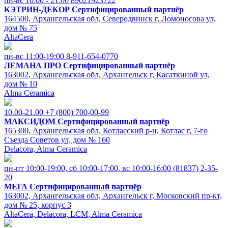
пн-вс 10:00 - 21:00
89021923722
КЭТРИН-ДЕКОР
Сертифицированный партнёр
164500, Архангельская обл, Северодвинск г, Ломоносова ул,
дом № 75
AltaCera
пн-вс 11:00-19:00
8-911-654-0770
ЛЕМАНА ПРО
Сертифицированный партнёр
163002, Архангельская обл, Архангельск г, Касаткиной ул,
дом № 10
Alma Ceramica
10.00-21.00
+7 (800) 700-00-99
МАКСИДОМ
Сертифицированный партнёр
165300, Архангельская обл, Котласский р-н, Котлас г, 7-го
Съезда Советов ул, дом № 160
Delacora, Alma Ceramica
пн-пт 10:00-19:00, cб 10:00-17:00, вс 10:00-16:00
(81837) 2-35-
20
МЕГА
Сертифицированный партнёр
163002, Архангельская обл, Архангельск г, Московский пр-кт,
дом № 25, корпус 3
AltaCera, Delacora, LCM, Alma Ceramica