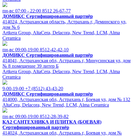
пн-вс 07:00 - 22:00
8512 26-67-77
ДОМИКС
Сертифицированный партнёр
414024, Астраханская область, Астрахань г, Деминского ул,
дом № 6
Artkera Group, AltaCera, Delacora, New Trend, LCM, Alma
Ceramica
пн-вс 09:00-19:00
8512-42-42-10
ДОМИКС
Сертифицированный партнёр
414041, Астраханская обл, Астрахань г, Минусинская ул, дом
№ 8 помещение 39 литер Б
Artkera Group, AltaCera, Delacora, New Trend, LCM, Alma
Ceramica
9-00-19-00
+7 (8512) 43-43-20
ДОМИКС
Сертифицированный партнёр
414000, Астраханская обл, Астрахань г, Боевая ул, дом № 132
AltaCera, Delacora, New Trend, LCM, Alma Ceramica
пн-вс 09:00-19:00
8512-28-39-82
КА2 САНТЕХНИКА И ПЛИТКА (БОЕВАЯ)
Сертифицированный партнёр
414024, Астраханская обл, Астрахань г, Боевая ул, дом №