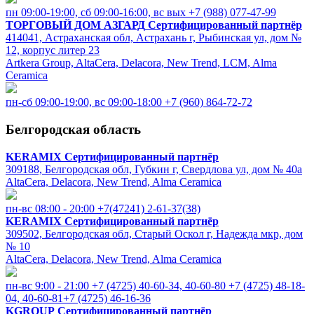
пн 09:00-19:00, cб 09:00-16:00, вс вых
+7 (988) 077-47-99
ТОРГОВЫЙ ДОМ АЗГАРД
Сертифицированный партнёр
414041, Астраханская обл, Астрахань г, Рыбинская ул, дом №
12, корпус литер 23
Artkera Group, AltaCera, Delacora, New Trend, LCM, Alma
Ceramica
пн-сб 09:00-19:00, вс 09:00-18:00
+7 (960) 864-72-72
Белгородская область
KERAMIX
Сертифицированный партнёр
309188, Белгородская обл, Губкин г, Свердлова ул, дом № 40а
AltaCera, Delacora, New Trend, Alma Ceramica
пн-вс 08:00 - 20:00
+7(47241) 2-61-37(38)
KERAMIX
Сертифицированный партнёр
309502, Белгородская обл, Старый Оскол г, Надежда мкр, дом
№ 10
AltaCera, Delacora, New Trend, Alma Ceramica
пн-вс 9:00 - 21:00
+7 (4725) 40-60-34, 40-60-80 +7 (4725) 48-18-
04, 40-60-81+7 (4725) 46-16-36
KGROUP
Сертифицированный партнёр