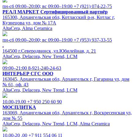
пн-сб 09:00–20:00; вс 09:00–19:00
+7 (921) 074-22-75
РЕАЛ МАРКЕТ
Сертифицированный партнёр
165300, Архангельская обл, Котласский р-н, Котлас г,
Кузнецова ул, дом № 17А
AltaCera, Alma Ceramica
пн-сб 09:00–20:00; вс 09:00–19:00
+7 (953) 937-33-55
.
164500 г.Северодвинск ,ул.Юбилейная, д. 21
AltaCera, Delacora, New Trend, LCM
09:00–21:00
8-921-240-24-63
ИНТЕРЬЕР СГС ООО
163045, Архангельская обл, Архангельск г, Гагарина ул, дом
№ 61, оф. 43
AltaCera, Delacora, New Trend, LCM
10.00-19.00
+7 950 250 60 90
МОСПЛИТКА
163069, Архангельская обл, Архангельск г, Воскресенская ул,
дом № 55
AltaCera, Delacora, New Trend, LCM, Alma Ceramica
10.00-20 .00
+7 911 554 06 11