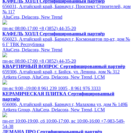
КАФЕЛЬ ХОЛЛ
Сертифицированный партнёр
656031, Алтайский край, Барнаул г, Проспект Строителей, дом
№ 117
AltaCera, Delacora, New Trend
пн-вс 08:00-17:00
+8 (3852) 44-35-20
КАФЕЛЬ ХОЛЛ
Сертифицированный партнёр
656023, Алтайский край, Барнаул г, Космонавтов пр-кт, дом №
6 Г ТВК Республика
AltaCera, Delacora, New Trend
пн-вс 08:00-17:00
+8 (3852) 44-35-20
КВАРТИРНЫЙ ВОПРОС
Сертифицированный партнёр
659306, Алтайский край, г. Бийск, ул. Ленина, дом № 312
Artkera Group, AltaCera, Delacora, New Trend, LCM
пн-вс 9:00 -19:00
8 961 239 1005 , 8 961 976 3333
КЕРАМИЧЕСКАЯ ПЛИТКА
Сертифицированный
партнёр
656006, Алтайский край, Барнаул г, Малахова ул, дом № 149Б
Artkera Group, AltaCera, Delacora, New Trend, LCM
пн-пт 10:00-19:00, cб 10:00-17:00, вс 10:00-16:00
+7-983-549-
54-38
ЛЕМАНА ПРО
Сертифицированный партнёр