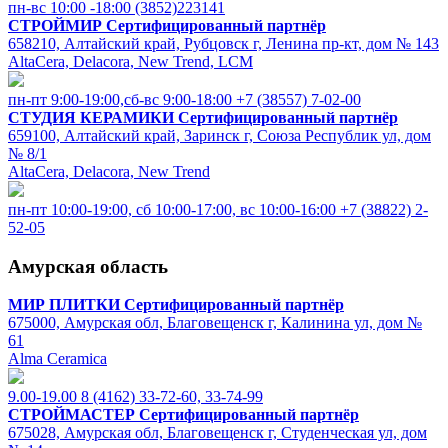
пн-вс 10:00 -18:00
(3852)223141
СТРОЙМИР
Сертифицированный партнёр
658210, Алтайский край, Рубцовск г, Ленина пр-кт, дом № 143
AltaCera, Delacora, New Trend, LCM
пн-пт 9:00-19:00,сб-вс 9:00-18:00
+7 (38557) 7-02-00
СТУДИЯ КЕРАМИКИ
Сертифицированный партнёр
659100, Алтайский край, Заринск г, Союза Республик ул, дом
№ 8/1
AltaCera, Delacora, New Trend
пн-пт 10:00-19:00, cб 10:00-17:00, вс 10:00-16:00
+7 (38822) 2-
52-05
Амурская область
МИР ПЛИТКИ
Сертифицированный партнёр
675000, Амурская обл, Благовещенск г, Калинина ул, дом №
61
Alma Ceramica
9.00-19.00
8 (4162) 33-72-60, 33-74-99
СТРОЙМАСТЕР
Сертифицированный партнёр
675028, Амурская обл, Благовещенск г, Студенческая ул, дом