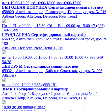
н-пт 10:00-19:00, сб 10:00-18:00, вс-10:00-17:00
ВЫГОДНАЯ ПОКУПКА
Сертифицированный партнёр
658829, Алтайский край, Славгород г, Герцена ул, дом № 216
Artkera Group, AltaCera, Delacora, New Trend
Пн — Пт с 09.00 до 17.30, Сб — Вс с 09.00 до 15.00
+7 (923)
169-11-99
ГРАНД АРЕНА
Сертифицированный партнёр
656922, Алтайский край, Барнаул г, Павловский тракт, дом №
180
AltaCera, Delacora, New Trend, LCM
пн-пт 10:00-19:00, cб 10:00-17:00, вс 10:00-16:00
+7-983-549-
54-38
ДЕКОРУМ
Сертифицированный партнёр
659321, Алтайский край, Бийск г, Советская ул, дом № 206
AltaCera
пн-вс 9:00 -19:00
8(3854)555-191
ЗНАК
Сертифицированный партнёр
Алтайский край, Барнаул г, Строителей пр-кт, дом № 94
Artkera Group, AltaCera, Delacora, New Trend, LCM
10.00-20 .00
89069412832