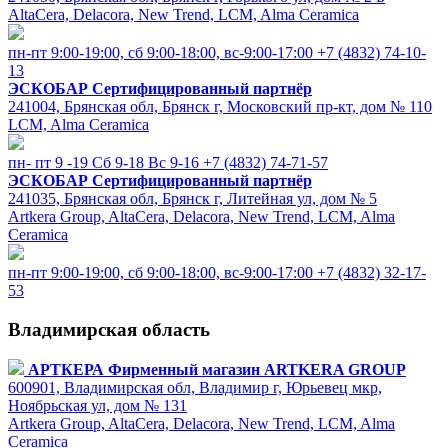
AltaCera, Delacora, New Trend, LCM, Alma Ceramica
пн-пт 9:00-19:00, сб 9:00-18:00, вс-9:00-17:00
+7 (4832) 74-10-
13
ЭСКОБАР
Сертифицированный партнёр
241004, Брянская обл, Брянск г, Московский пр-кт, дом № 110
LCM, Alma Ceramica
пн- пт 9 -19 Сб 9-18 Вс 9-16
+7 (4832) 74-71-57
ЭСКОБАР
Сертифицированный партнёр
241035, Брянская обл, Брянск г, Литейная ул, дом № 5
Artkera Group, AltaCera, Delacora, New Trend, LCM, Alma
Ceramica
пн-пт 9:00-19:00, сб 9:00-18:00, вс-9:00-17:00
+7 (4832) 32-17-
53
Владимирская область
АРТКЕРА
Фирменный магазин ARTKERA GROUP
600901, Владимирская обл, Владимир г, Юрьевец мкр,
Ноябрьская ул, дом № 131
Artkera Group, AltaCera, Delacora, New Trend, LCM, Alma
Ceramica