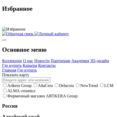
Избранное
Основное меню
Коллекции
О нас
Новости
Партнерам
Академия
3D-дизайн
Где купить
Карьера
Контакты
Главная
Где купить
Показать карту
Artkera Group
AltaCera
Delacora
NewTrend
LCM
ALMA ceramica
Фирменный магазин ARTKERA Group
Россия
Алтайский край