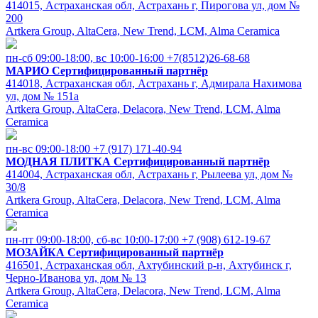
414015, Астраханская обл, Астрахань г, Пирогова ул, дом №
200
Artkera Group, AltaCera, New Trend, LCM, Alma Ceramica
пн-сб 09:00-18:00, вс 10:00-16:00
+7(8512)26-68-68
МАРИО
Сертифицированный партнёр
414018, Астраханская обл, Астрахань г, Адмирала Нахимова
ул, дом № 151а
Artkera Group, AltaCera, Delacora, New Trend, LCM, Alma
Ceramica
пн-вс 09:00-18:00
+7 (917) 171-40-94
МОДНАЯ ПЛИТКА
Сертифицированный партнёр
414004, Астраханская обл, Астрахань г, Рылеева ул, дом №
30/8
Artkera Group, AltaCera, Delacora, New Trend, LCM, Alma
Ceramica
пн-пт 09:00-18:00, cб-вс 10:00-17:00
+7 (908) 612-19-67
МОЗАЙКА
Сертифицированный партнёр
416501, Астраханская обл, Ахтубинский р-н, Ахтубинск г,
Черно-Иванова ул, дом № 13
Artkera Group, AltaCera, Delacora, New Trend, LCM, Alma
Ceramica