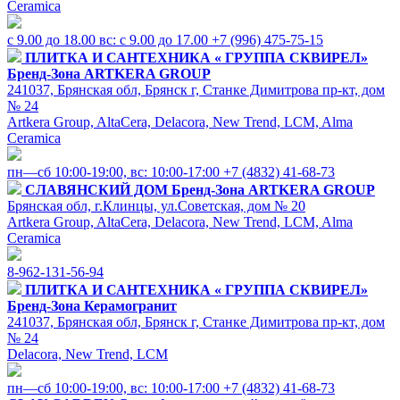
Ceramica
с 9.00 до 18.00 вс: с 9.00 до 17.00
+7 (996) 475-75-15
ПЛИТКА И САНТЕХНИКА « ГРУППА СКВИРЕЛ»
Бренд-Зона ARTKERA GROUP
241037, Брянская обл, Брянск г, Станке Димитрова пр-кт, дом
№ 24
Artkera Group, AltaCera, Delacora, New Trend, LCM, Alma
Ceramica
пн—сб 10:00-19:00, вс: 10:00-17:00
+7 (4832) 41-68-73
СЛАВЯНСКИЙ ДОМ
Бренд-Зона ARTKERA GROUP
Брянская обл, г.Клинцы, ул.Советская, дом № 20
Artkera Group, AltaCera, Delacora, New Trend, LCM, Alma
Ceramica
8-962-131-56-94
ПЛИТКА И САНТЕХНИКА « ГРУППА СКВИРЕЛ»
Бренд-Зона Керамогранит
241037, Брянская обл, Брянск г, Станке Димитрова пр-кт, дом
№ 24
Delacora, New Trend, LCM
пн—сб 10:00-19:00, вс: 10:00-17:00
+7 (4832) 41-68-73