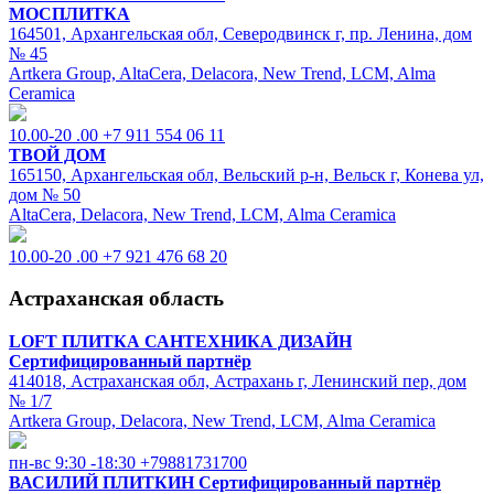
МОСПЛИТКА
164501, Архангельская обл, Северодвинск г, пр. Ленина, дом
№ 45
Artkera Group, AltaCera, Delacora, New Trend, LCM, Alma
Ceramica
10.00-20 .00
+7 911 554 06 11
ТВОЙ ДОМ
165150, Архангельская обл, Вельский р-н, Вельск г, Конева ул,
дом № 50
AltaCera, Delacora, New Trend, LCM, Alma Ceramica
10.00-20 .00
+7 921 476 68 20
Астраханская область
LOFT ПЛИТКА САНТЕХНИКА ДИЗАЙН
Сертифицированный партнёр
414018, Астраханская обл, Астрахань г, Ленинский пер, дом
№ 1/7
Artkera Group, Delacora, New Trend, LCM, Alma Ceramica
пн-вс 9:30 -18:30
+79881731700
ВАСИЛИЙ ПЛИТКИН
Сертифицированный партнёр