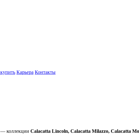
 купить
Карьера
Контакты
м — коллекции
Calacatta Lincoln, Calacatta Milazzo, Calacatta M