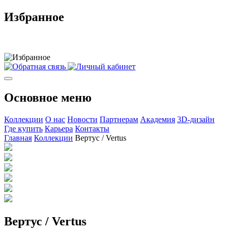
Избранное
Основное меню
Коллекции
О нас
Новости
Партнерам
Академия
3D-дизайн
Где купить
Карьера
Контакты
Главная
Коллекции
Вертус / Vertus
Вертус / Vertus