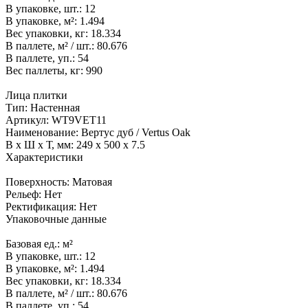
В упаковке, шт.:
12
В упаковке, м²:
1.494
Вес упаковки, кг:
18.334
В паллете, м² / шт.:
80.676
В паллете, уп.:
54
Вес паллеты, кг:
990
Лица плитки
Тип:
Настенная
Артикул:
WT9VET11
Наименование:
Вертус дуб / Vertus Oak
В x Ш x Т, мм:
249 x 500 x 7.5
Характеристики
Поверхность:
Матовая
Рельеф:
Нет
Ректификация:
Нет
Упаковочные данные
Базовая ед.:
м²
В упаковке, шт.:
12
В упаковке, м²:
1.494
Вес упаковки, кг:
18.334
В паллете, м² / шт.:
80.676
В паллете, уп.:
54