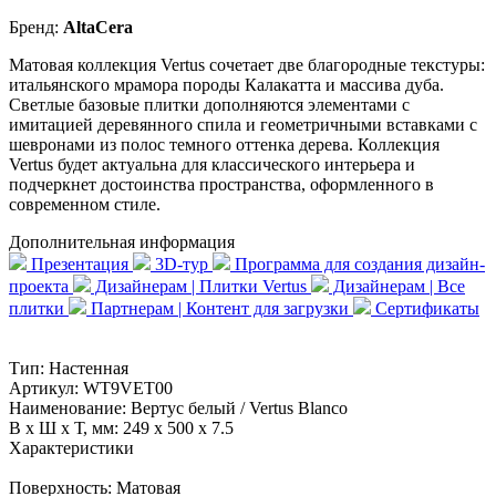
Бренд:
AltaCera
Матовая коллекция Vertus сочетает две благородные текстуры:
итальянского мрамора породы Калакатта и массива дуба.
Светлые базовые плитки дополняются элементами с
имитацией деревянного спила и геометричными вставками с
шевронами из полос темного оттенка дерева. Коллекция
Vertus будет актуальна для классического интерьера и
подчеркнет достоинства пространства, оформленного в
современном стиле.
Дополнительная информация
Презентация
3D-тур
Программа для создания дизайн-
проекта
Дизайнерам | Плитки Vertus
Дизайнерам | Все
плитки
Партнерам | Контент для загрузки
Сертификаты
Тип:
Настенная
Артикул:
WT9VET00
Наименование:
Вертус белый / Vertus Blanco
В x Ш x Т, мм:
249 x 500 x 7.5
Характеристики
Поверхность:
Матовая