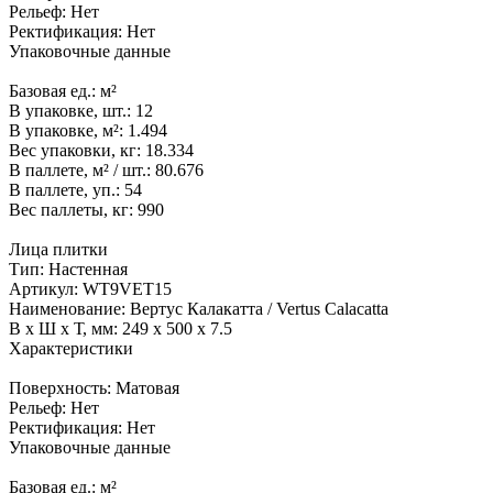
Рельеф:
Нет
Ректификация:
Нет
Упаковочные данные
Базовая ед.:
м²
В упаковке, шт.:
12
В упаковке, м²:
1.494
Вес упаковки, кг:
18.334
В паллете, м² / шт.:
80.676
В паллете, уп.:
54
Вес паллеты, кг:
990
Лица плитки
Тип:
Настенная
Артикул:
WT9VET15
Наименование:
Вертус Калакатта / Vertus Calacatta
В x Ш x Т, мм:
249 x 500 x 7.5
Характеристики
Поверхность:
Матовая
Рельеф:
Нет
Ректификация:
Нет
Упаковочные данные
Базовая ед.:
м²