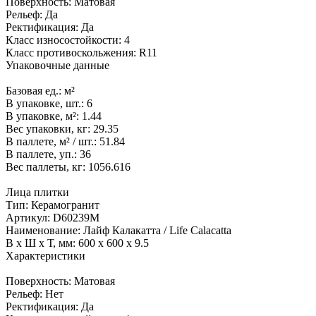
Поверхность:
Матовая
Рельеф:
Да
Ректификация:
Да
Класс износостойкости:
4
Класс противоскольжения:
R11
Упаковочные данные
Базовая ед.:
м²
В упаковке, шт.:
6
В упаковке, м²:
1.44
Вес упаковки, кг:
29.35
В паллете, м² / шт.:
51.84
В паллете, уп.:
36
Вес паллеты, кг:
1056.616
Лица плитки
Тип:
Керамогранит
Артикул:
D60239M
Наименование:
Лайф Калакатта / Life Calacatta
В x Ш x Т, мм:
600 x 600 x 9.5
Характеристики
Поверхность:
Матовая
Рельеф:
Нет
Ректификация:
Да