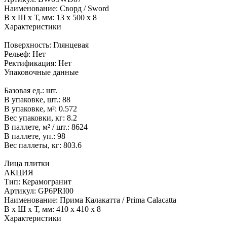
Наименование:
Сворд / Sword
В x Ш x Т, мм:
13 x 500 x 8
Характеристики
Поверхность:
Глянцевая
Рельеф:
Нет
Ректификация:
Нет
Упаковочные данные
Базовая ед.:
шт.
В упаковке, шт.:
88
В упаковке, м²:
0.572
Вес упаковки, кг:
8.2
В паллете, м² / шт.:
8624
В паллете, уп.:
98
Вес паллеты, кг:
803.6
Лица плитки
АКЦИЯ
Тип:
Керамогранит
Артикул:
GP6PRI00
Наименование:
Прима Калакатта / Prima Calacatta
В x Ш x Т, мм:
410 x 410 x 8
Характеристики