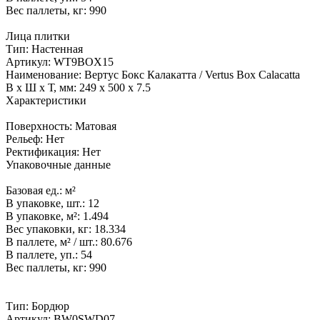
Вес паллеты, кг:
990
Лица плитки
Тип:
Настенная
Артикул:
WT9BOX15
Наименование:
Вертус Бокс Калакатта / Vertus Box Calacatta
В x Ш x Т, мм:
249 x 500 x 7.5
Характеристики
Поверхность:
Матовая
Рельеф:
Нет
Ректификация:
Нет
Упаковочные данные
Базовая ед.:
м²
В упаковке, шт.:
12
В упаковке, м²:
1.494
Вес упаковки, кг:
18.334
В паллете, м² / шт.:
80.676
В паллете, уп.:
54
Вес паллеты, кг:
990
Тип:
Бордюр
Артикул:
BW0SWD07