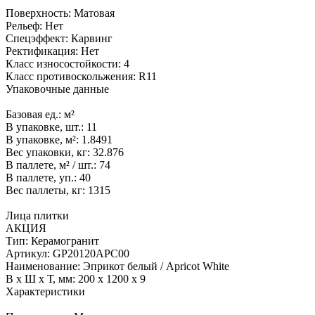
Поверхность:
Матовая
Рельеф:
Нет
Спецэффект:
Карвинг
Ректификация:
Нет
Класс износостойкости:
4
Класс противоскольжения:
R11
Упаковочные данные
Базовая ед.:
м²
В упаковке, шт.:
11
В упаковке, м²:
1.8491
Вес упаковки, кг:
32.876
В паллете, м² / шт.:
74
В паллете, уп.:
40
Вес паллеты, кг:
1315
Лица плитки
АКЦИЯ
Тип:
Керамогранит
Артикул:
GP20120APC00
Наименование:
Эприкот белый / Apricot White
В x Ш x Т, мм:
200 x 1200 x 9
Характеристики