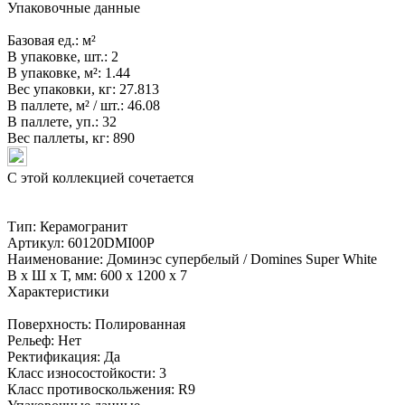
Упаковочные данные
Базовая ед.:
м²
В упаковке, шт.:
2
В упаковке, м²:
1.44
Вес упаковки, кг:
27.813
В паллете, м² / шт.:
46.08
В паллете, уп.:
32
Вес паллеты, кг:
890
С этой коллекцией сочетается
Тип:
Керамогранит
Артикул:
60120DMI00P
Наименование:
Доминэс супербелый / Domines Super White
В x Ш x Т, мм:
600 x 1200 x 7
Характеристики
Поверхность:
Полированная
Рельеф:
Нет
Ректификация:
Да
Класс износостойкости:
3
Класс противоскольжения:
R9