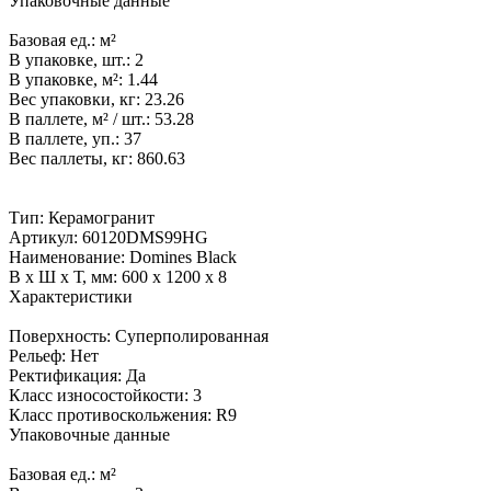
Упаковочные данные
Базовая ед.:
м²
В упаковке, шт.:
2
В упаковке, м²:
1.44
Вес упаковки, кг:
23.26
В паллете, м² / шт.:
53.28
В паллете, уп.:
37
Вес паллеты, кг:
860.63
Тип:
Керамогранит
Артикул:
60120DMS99HG
Наименование:
Domines Black
В x Ш x Т, мм:
600 x 1200 x 8
Характеристики
Поверхность:
Суперполированная
Рельеф:
Нет
Ректификация:
Да
Класс износостойкости:
3
Класс противоскольжения:
R9
Упаковочные данные
Базовая ед.:
м²