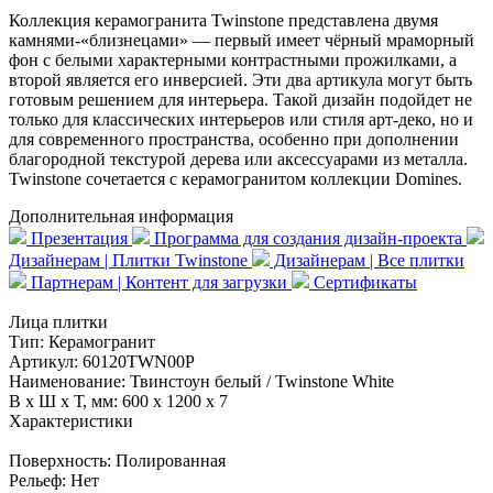
Коллекция керамогранита Twinstone представлена двумя
камнями-«близнецами» — первый имеет чёрный мраморный
фон с белыми характерными контрастными прожилками, а
второй является его инверсией. Эти два артикула могут быть
готовым решением для интерьера. Такой дизайн подойдет не
только для классических интерьеров или стиля арт-деко, но и
для современного пространства, особенно при дополнении
благородной текстурой дерева или аксессуарами из металла.
Twinstone сочетается с керамогранитом коллекции Domines.
Дополнительная информация
Презентация
Программа для создания дизайн-проекта
Дизайнерам | Плитки Twinstone
Дизайнерам | Все плитки
Партнерам | Контент для загрузки
Сертификаты
Лица плитки
Тип:
Керамогранит
Артикул:
60120TWN00P
Наименование:
Твинстоун белый / Twinstone White
В x Ш x Т, мм:
600 x 1200 x 7
Характеристики
Поверхность:
Полированная
Рельеф:
Нет