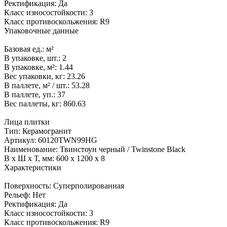
Ректификация:
Да
Класс износостойкости:
3
Класс противоскольжения:
R9
Упаковочные данные
Базовая ед.:
м²
В упаковке, шт.:
2
В упаковке, м²:
1.44
Вес упаковки, кг:
23.26
В паллете, м² / шт.:
53.28
В паллете, уп.:
37
Вес паллеты, кг:
860.63
Лица плитки
Тип:
Керамогранит
Артикул:
60120TWN99HG
Наименование:
Твинстоун черный / Twinstone Black
В x Ш x Т, мм:
600 x 1200 x 8
Характеристики
Поверхность:
Суперполированная
Рельеф:
Нет
Ректификация:
Да
Класс износостойкости:
3
Класс противоскольжения:
R9