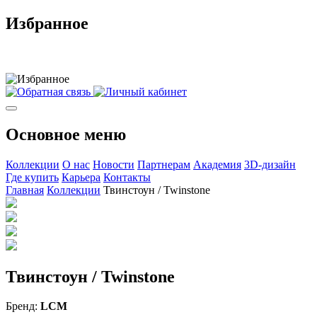
Избранное
Основное меню
Коллекции
О нас
Новости
Партнерам
Академия
3D-дизайн
Где купить
Карьера
Контакты
Главная
Коллекции
Твинстоун / Twinstone
Твинстоун / Twinstone
Бренд:
LCM