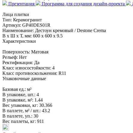
Презентация
Программа для создания дизайн-проекта
Д
Лица плитки
Тип:
Керамогранит
Артикул:
GP40DES01R
Наименование:
Дестоун кремовый / Destone Crema
В x Ш x Т, мм:
600 x 600 x 9.5
Характеристики
Поверхность:
Матовая
Рельеф:
Нет
Ректификация:
Да
Класс износостойкости:
4
Класс противоскольжения:
R11
Упаковочные данные
Базовая ед.:
м²
В упаковке, шт.:
4
В упаковке, м²:
1.44
Вес упаковки, кг:
30.366
В паллете, м² / шт.:
43.2
В паллете, уп.:
30
Вес паллеты, кг:
911