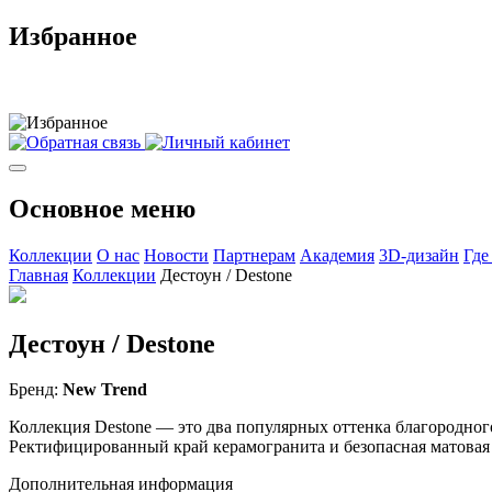
Избранное
Основное меню
Коллекции
О нас
Новости
Партнерам
Академия
3D-дизайн
Где
Главная
Коллекции
Дестоун / Destone
Дестоун / Destone
Бренд:
New Trend
Коллекция Destone — это два популярных оттенка благородного
Ректифицированный край керамогранита и безопасная матовая
Дополнительная информация