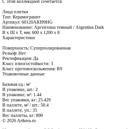
С этой коллекцией сочетается
Лица плитки
Тип:
Керамогранит
Артикул:
60120ARI99HG
Наименование:
Аргентина темный / Argentina Dark
В x Ш x Т, мм:
600 x 1200 x 8
Характеристики
Поверхность:
Суперполированная
Рельеф:
Нет
Ректификация:
Да
Класс износостойкости:
3
Класс противоскольжения:
R9
Упаковочные данные
Базовая ед.:
м²
В упаковке, шт.:
2
В упаковке, м²:
1.44
Вес упаковки, кг:
25.429
В паллете, м² / шт.:
50.4
В паллете, уп.:
35
Вес паллеты, кг:
890
© 2026 Artkera.ru