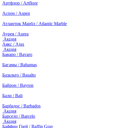
Артфлор / Artfloor
Аспен / Aspen
Атлантик Марбл / Atlantic Marble
Аурея / Aurea
Акция
Аякс / Ajax
Акция
Баваро / Bavaro
Багамы / Bahamas
Базальто / Basalto
Байрон / Bayron
Бали / Bali
Барбадос / Barbados
Акция
Барсело / Barcelo
Акция
Баффин Грей / Baffin Gray