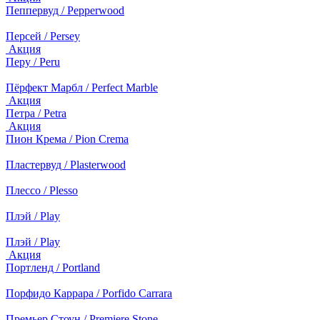
Пеппервуд / Pepperwood
Персей / Persey
Акция
Перу / Peru
Пёрфект Марбл / Perfect Marble
Акция
Петра / Petra
Акция
Пион Крема / Pion Crema
Пластервуд / Plasterwood
Плессо / Plesso
Плэй / Play
Плэй / Play
Акция
Портленд / Portland
Порфидо Каррара / Porfido Carrara
Премьер Стоун / Premiere Stone