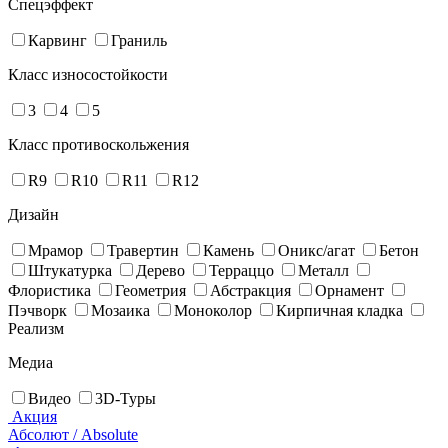
Спецэффект
Карвинг
Граниль
Класс износостойкости
3
4
5
Класс противоскольжения
R9
R10
R11
R12
Дизайн
Мрамор
Травертин
Камень
Оникс/агат
Бетон
Штукатурка
Дерево
Терраццо
Металл
Флористика
Геометрия
Абстракция
Орнамент
Пэчворк
Мозаика
Моноколор
Кирпичная кладка
Реализм
Медиа
Видео
3D-Туры
Акция
Абсолют / Absolute