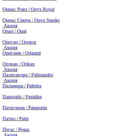
Оникс Роял / Onyx Royal
Оникс Смоук / Onyx Smoke
Акция
Опал / Opal
Орегон / Oregon
Акция
Оригами / Origami
Орлеан / Orlean
Акция
Палисандро / Palissandro
Акция
Пальмира / Palmira
Парадайс / Paradise
Патагония / Patagonia
Патио / Patio
Пегас / Pegas
Акция