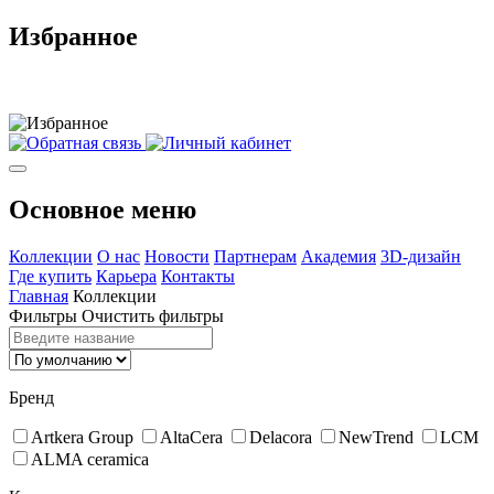
Избранное
Основное меню
Коллекции
О нас
Новости
Партнерам
Академия
3D-дизайн
Где купить
Карьера
Контакты
Главная
Коллекции
Фильтры
Очистить фильтры
Бренд
Artkera Group
AltaCera
Delacora
NewTrend
LCM
ALMA ceramica