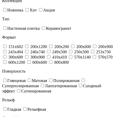
Коллекции
Новинка
Хит
Акция
Тип
Настенная плитка
Керамогранит
Формат
151x602
200x1200
200x200
200x600
200x900
243x494
246x740
249x500
250x500
253x750
300x600
300x900
410x410
570x1140
570x570
600x1200
600x600
800x800
Поверхность
Глянцевая
Матовая
Полированная
Суперполированная
Лаппатированная
Сахарный
эффект
Сатинированная
Рельеф
Гладкая
Рельефная