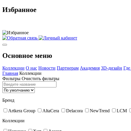
Избранное
Основное меню
Коллекции
О нас
Новости
Партнерам
Академия
3D-дизайн
Где
Главная
Коллекции
Фильтры
Очистить фильтры
Бренд
Artkera Group
AltaCera
Delacora
NewTrend
LCM
Коллекции