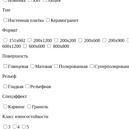
Новинка
Хит
Акция
Тип
Настенная плитка
Керамогранит
Формат
151x602
200x1200
200x200
200x600
200x900
600x1200
600x600
800x800
Поверхность
Глянцевая
Матовая
Полированная
Суперполирован
Рельеф
Гладкая
Рельефная
Спецэффект
Карвинг
Граниль
Класс износостойкости
3
4
5