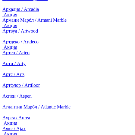
Аркадия / Arcadia
Акция
Армани Марбл / Armani Marble
Акция
Артвуд / Artwood
Артдеко / Artdeco
Акция
Артео / Arteo
Арти / Arty
Артс / Arts
Артфлор / Artfloor
Аспен / Aspen
Атлантик Марбл / Atlantic Marble
Аурея / Aurea
Акция
Аякс / Ajax
Акция