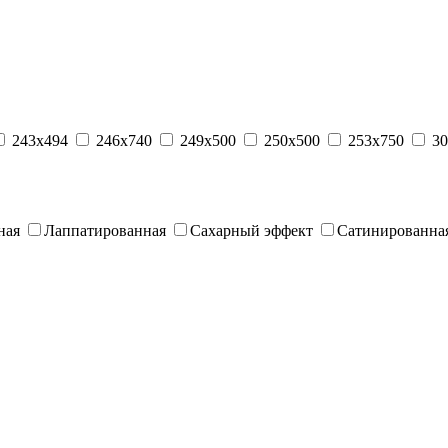
243x494
246x740
249x500
250x500
253x750
30
ная
Лаппатированная
Сахарный эффект
Сатинированна