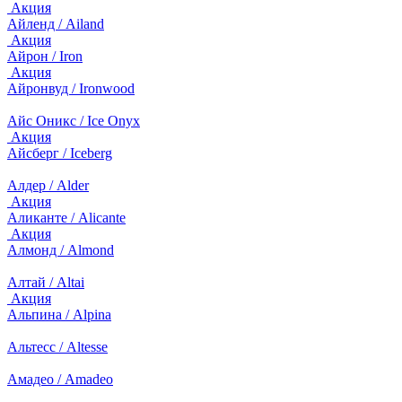
Акция
Айленд / Ailand
Акция
Айрон / Iron
Акция
Айронвуд / Ironwood
Айс Оникс / Ice Onyx
Акция
Айсберг / Iceberg
Алдер / Alder
Акция
Аликанте / Alicante
Акция
Алмонд / Almond
Алтай / Altai
Акция
Альпина / Alpina
Альтесс / Altesse
Амадео / Amadeo