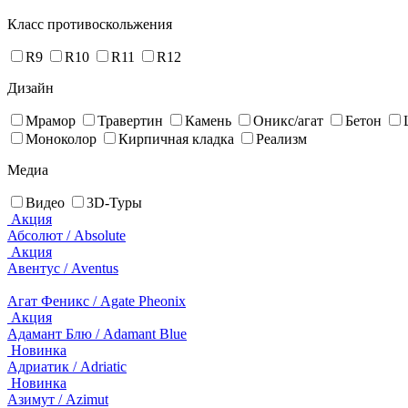
Класс противоскольжения
R9
R10
R11
R12
Дизайн
Мрамор
Травертин
Камень
Оникс/агат
Бетон
Моноколор
Кирпичная кладка
Реализм
Медиа
Видео
3D-Туры
Акция
Абсолют / Absolute
Акция
Авентус / Aventus
Агат Феникс / Agate Pheonix
Акция
Адамант Блю / Adamant Blue
Новинка
Адриатик / Adriatic
Новинка
Азимут / Azimut