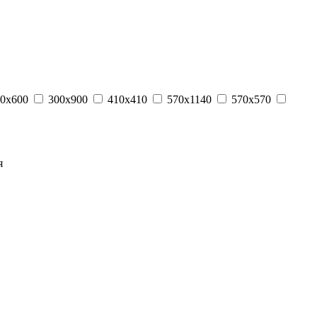
0x600
300x900
410x410
570x1140
570x570
я