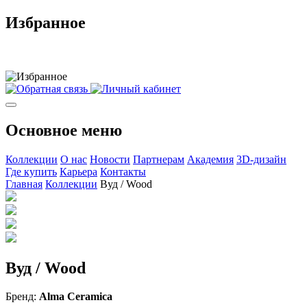
Избранное
Основное меню
Коллекции
О нас
Новости
Партнерам
Академия
3D-дизайн
Где купить
Карьера
Контакты
Главная
Коллекции
Вуд / Wood
Вуд / Wood
Бренд:
Alma Ceramica