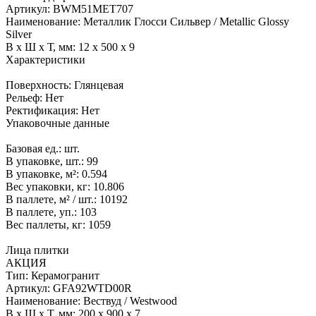
Артикул:
BWM51MET707
Наименование:
Металлик Глосси Сильвер / Metallic Glossy
Silver
В x Ш x Т, мм:
12 x 500 x 9
Характеристики
Поверхность:
Глянцевая
Рельеф:
Нет
Ректификация:
Нет
Упаковочные данные
Базовая ед.:
шт.
В упаковке, шт.:
99
В упаковке, м²:
0.594
Вес упаковки, кг:
10.806
В паллете, м² / шт.:
10192
В паллете, уп.:
103
Вес паллеты, кг:
1059
Лица плитки
АКЦИЯ
Тип:
Керамогранит
Артикул:
GFA92WTD00R
Наименование:
Вествуд / Westwood
В x Ш x Т, мм:
200 x 900 x 7