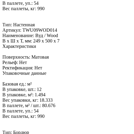
В паллете, уп.:
54
Вес паллеты, кг:
990
Тип:
Настенная
Артикул:
TWU09WOD014
Наименование:
Вуд / Wood
В x Ш x Т, мм:
249 x 500 x 7
Характеристики
Поверхность:
Матовая
Рельеф:
Нет
Ректификация:
Нет
Упаковочные данные
Базовая ед.:
м²
В упаковке, шт.:
12
В упаковке, м²:
1.494
Вес упаковки, кг:
18.333
В паллете, м² / шт.:
80.676
В паллете, уп.:
54
Вес паллеты, кг:
990
Тип:
Бордюр