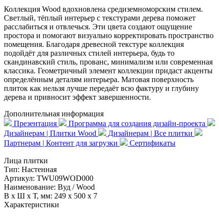
Коллекция Wood вдохновлена средиземноморским стилем.
Светлый, тёплый интерьер с текстурами дерева поможет
расслабиться и отвлечься. Эти цвета создают ощущение
простора и помогают визуально корректировать пространство
помещения. Благодаря древесной текстуре коллекция
подойдёт для различных стилей интерьера, будь то
скандинавский стиль, прованс, минимализм или современная
классика. Геометричный элемент коллекции придаст акценты
определённым деталям интерьера. Матовая поверхность
плиток как нельзя лучше передаёт всю фактуру и глубину
дерева и привносит эффект завершенности.
Дополнительная информация
Презентация
Программа для создания дизайн-проекта
Дизайнерам | Плитки Wood
Дизайнерам | Все плитки
Партнерам | Контент для загрузки
Сертификаты
Лица плитки
Тип:
Настенная
Артикул:
TWU09WOD000
Наименование:
Вуд / Wood
В x Ш x Т, мм:
249 x 500 x 7
Характеристики