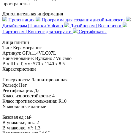
пространства.
Дополнительная информация
Презентация
Программа для создания дизайн-проекта
Дизайнерам | Плитки Vulcano
Дизайнерам | Все плитки
Партнерам | Контент для загрузки
Сертификаты
Лица плитки
Тип:
Керамогранит
Артикул:
GFA114VLC07L
Наименование:
Вулкано / Vulcano
В x Ш x Т, мм:
570 x 1140 x 8.5
Характеристики
Поверхность:
Лаппатированная
Рельеф:
Нет
Ректификация:
Да
Класс износостойкости:
4
Класс противоскольжения:
R10
Упаковочные данные
Базовая ед.:
м²
В упаковке, шт.:
2
В упаковке, м²:
1.3