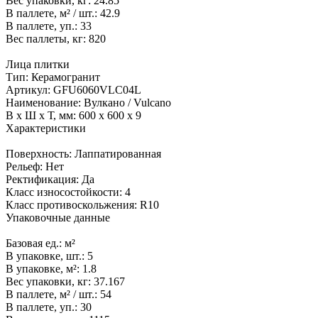
Вес упаковки, кг:
24.85
В паллете, м² / шт.:
42.9
В паллете, уп.:
33
Вес паллеты, кг:
820
Лица плитки
Тип:
Керамогранит
Артикул:
GFU6060VLC04L
Наименование:
Вулкано / Vulcano
В x Ш x Т, мм:
600 x 600 x 9
Характеристики
Поверхность:
Лаппатированная
Рельеф:
Нет
Ректификация:
Да
Класс износостойкости:
4
Класс противоскольжения:
R10
Упаковочные данные
Базовая ед.:
м²
В упаковке, шт.:
5
В упаковке, м²:
1.8
Вес упаковки, кг:
37.167
В паллете, м² / шт.:
54
В паллете, уп.:
30