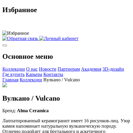
Избранное
Основное меню
Коллекции
О нас
Новости
Партнерам
Академия
3D-дизайн
Где купить
Карьера
Контакты
Главная
Коллекции
Вулкано / Vulcano
Вулкано / Vulcano
Бренд:
Alma Ceramica
Лаппатированный керамогранит имеет 16 рисунков-лиц. Узор
камня напоминает натуральную вулканическую породу.
Отлично подойдет для брутального и аскетичного