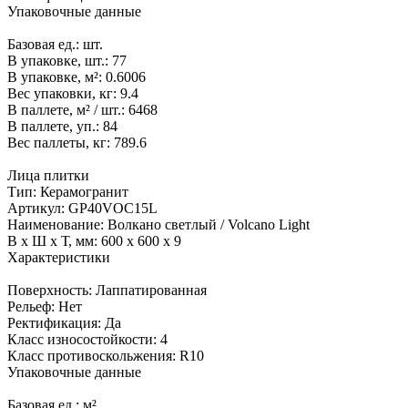
Упаковочные данные
Базовая ед.:
шт.
В упаковке, шт.:
77
В упаковке, м²:
0.6006
Вес упаковки, кг:
9.4
В паллете, м² / шт.:
6468
В паллете, уп.:
84
Вес паллеты, кг:
789.6
Лица плитки
Тип:
Керамогранит
Артикул:
GP40VOC15L
Наименование:
Волкано светлый / Volcano Light
В x Ш x Т, мм:
600 x 600 x 9
Характеристики
Поверхность:
Лаппатированная
Рельеф:
Нет
Ректификация:
Да
Класс износостойкости:
4
Класс противоскольжения:
R10
Упаковочные данные
Базовая ед.:
м²