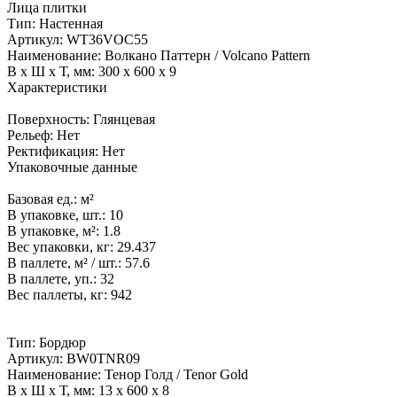
Лица плитки
Тип:
Настенная
Артикул:
WT36VOC55
Наименование:
Волкано Паттерн / Volcano Pattern
В x Ш x Т, мм:
300 x 600 x 9
Характеристики
Поверхность:
Глянцевая
Рельеф:
Нет
Ректификация:
Нет
Упаковочные данные
Базовая ед.:
м²
В упаковке, шт.:
10
В упаковке, м²:
1.8
Вес упаковки, кг:
29.437
В паллете, м² / шт.:
57.6
В паллете, уп.:
32
Вес паллеты, кг:
942
Тип:
Бордюр
Артикул:
BW0TNR09
Наименование:
Тенор Голд / Tenor Gold
В x Ш x Т, мм:
13 x 600 x 8