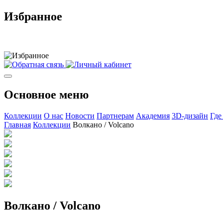
Избранное
Основное меню
Коллекции
О нас
Новости
Партнерам
Академия
3D-дизайн
Где
Главная
Коллекции
Волкано / Volcano
Волкано / Volcano