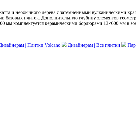
акатта и необычного дерева с затемненными вулканическими кра
ами базовых плиток. Дополнительную глубину элементов геомет
600 мм комплектуется керамическими бордюрами 13×600 мм в зо
изайнерам | Плитки Volcano
Дизайнерам | Все плитки
Парт