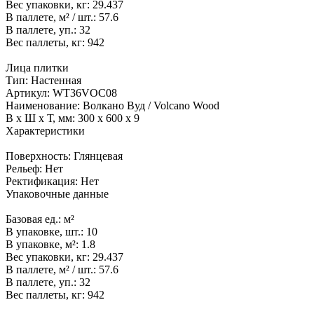
Вес упаковки, кг:
29.437
В паллете, м² / шт.:
57.6
В паллете, уп.:
32
Вес паллеты, кг:
942
Лица плитки
Тип:
Настенная
Артикул:
WT36VOC08
Наименование:
Волкано Вуд / Volcano Wood
В x Ш x Т, мм:
300 x 600 x 9
Характеристики
Поверхность:
Глянцевая
Рельеф:
Нет
Ректификация:
Нет
Упаковочные данные
Базовая ед.:
м²
В упаковке, шт.:
10
В упаковке, м²:
1.8
Вес упаковки, кг:
29.437
В паллете, м² / шт.:
57.6
В паллете, уп.:
32
Вес паллеты, кг:
942