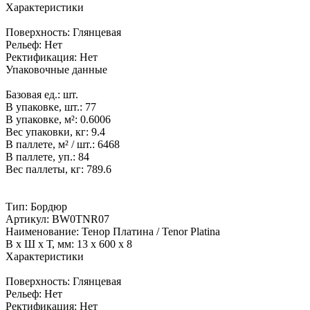
Характеристики
Поверхность:
Глянцевая
Рельеф:
Нет
Ректификация:
Нет
Упаковочные данные
Базовая ед.:
шт.
В упаковке, шт.:
77
В упаковке, м²:
0.6006
Вес упаковки, кг:
9.4
В паллете, м² / шт.:
6468
В паллете, уп.:
84
Вес паллеты, кг:
789.6
Тип:
Бордюр
Артикул:
BW0TNR07
Наименование:
Тенор Платина / Tenor Platina
В x Ш x Т, мм:
13 x 600 x 8
Характеристики
Поверхность:
Глянцевая
Рельеф:
Нет
Ректификация:
Нет