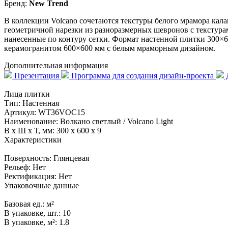
Бренд:
New Trend
В коллекции Volcano сочетаются текстуры белого мрамора кал
геометричной нарезки из разноразмерных шевронов с текстур
нанесенные по контуру сетки. Формат настенной плитки 300×
керамогранитом 600×600 мм с белым мраморным дизайном.
Дополнительная информация
Презентация
Программа для создания дизайн-проекта
Д
Лица плитки
Тип:
Настенная
Артикул:
WT36VOC15
Наименование:
Волкано светлый / Volcano Light
В x Ш x Т, мм:
300 x 600 x 9
Характеристики
Поверхность:
Глянцевая
Рельеф:
Нет
Ректификация:
Нет
Упаковочные данные
Базовая ед.:
м²
В упаковке, шт.:
10
В упаковке, м²:
1.8