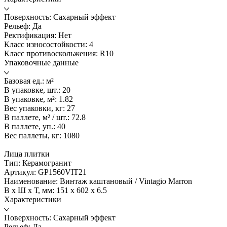
Поверхность:
Сахарный эффект
Рельеф:
Да
Ректификация:
Нет
Класс износостойкости:
4
Класс противоскольжения:
R10
Упаковочные данные
Базовая ед.:
м²
В упаковке, шт.:
20
В упаковке, м²:
1.82
Вес упаковки, кг:
27
В паллете, м² / шт.:
72.8
В паллете, уп.:
40
Вес паллеты, кг:
1080
Лица плитки
Тип:
Керамогранит
Артикул:
GP1560VIT21
Наименование:
Винтаж каштановый / Vintagio Marron
В x Ш x Т, мм:
151 x 602 x 6.5
Характеристики
Поверхность:
Сахарный эффект
Рельеф:
Да