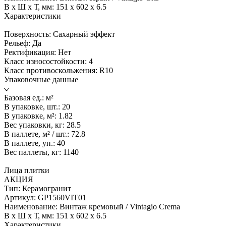
В x Ш x Т, мм:
151 x 602 x 6.5
Характеристики
Поверхность:
Сахарный эффект
Рельеф:
Да
Ректификация:
Нет
Класс износостойкости:
4
Класс противоскольжения:
R10
Упаковочные данные
Базовая ед.:
м²
В упаковке, шт.:
20
В упаковке, м²:
1.82
Вес упаковки, кг:
28.5
В паллете, м² / шт.:
72.8
В паллете, уп.:
40
Вес паллеты, кг:
1140
Лица плитки
АКЦИЯ
Тип:
Керамогранит
Артикул:
GP1560VIT01
Наименование:
Винтаж кремовый / Vintagio Crema
В x Ш x Т, мм:
151 x 602 x 6.5
Характеристики