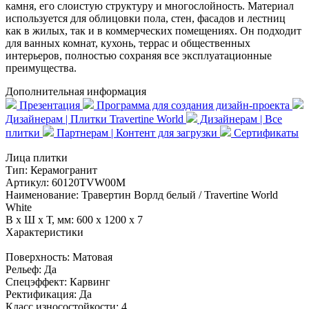
камня, его слоистую структуру и многослойность. Материал
используется для облицовки пола, стен, фасадов и лестниц
как в жилых, так и в коммерческих помещениях. Он подходит
для ванных комнат, кухонь, террас и общественных
интерьеров, полностью сохраняя все эксплуатационные
преимущества.
Дополнительная информация
Презентация
Программа для создания дизайн-проекта
Дизайнерам | Плитки Travertine World
Дизайнерам | Все
плитки
Партнерам | Контент для загрузки
Сертификаты
Лица плитки
Тип:
Керамогранит
Артикул:
60120TVW00M
Наименование:
Травертин Ворлд белый / Travertine World
White
В x Ш x Т, мм:
600 x 1200 x 7
Характеристики
Поверхность:
Матовая
Рельеф:
Да
Спецэффект:
Карвинг
Ректификация:
Да
Класс износостойкости:
4