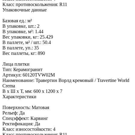
Класс противоскольжения:
R11
Упаковочные данные
Базовая ед.:
м²
В упаковке, шт.:
2
В упаковке, м²:
1.44
Вес упаковки, кг:
25.429
В паллете, м² / шт.:
50.4
В паллете, уп.:
35
Вес паллеты, кг:
890
Лица плитки
Тип:
Керамогранит
Артикул:
60120TVW02M
Наименование:
Травертин Ворлд кремовый / Travertine World
Crema
В x Ш x Т, мм:
600 x 1200 x 7
Характеристики
Поверхность:
Матовая
Рельеф:
Да
Спецэффект:
Карвинг
Ректификация:
Да
Класс износостойкости:
4
Класс противоскольжения:
R11