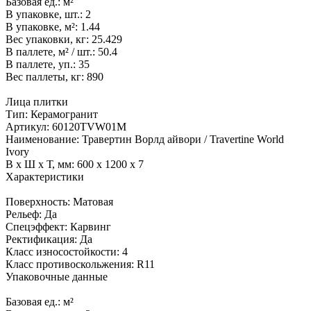
Базовая ед.:
м²
В упаковке, шт.:
2
В упаковке, м²:
1.44
Вес упаковки, кг:
25.429
В паллете, м² / шт.:
50.4
В паллете, уп.:
35
Вес паллеты, кг:
890
Лица плитки
Тип:
Керамогранит
Артикул:
60120TVW01M
Наименование:
Травертин Ворлд айвори / Travertine World
Ivory
В x Ш x Т, мм:
600 x 1200 x 7
Характеристики
Поверхность:
Матовая
Рельеф:
Да
Спецэффект:
Карвинг
Ректификация:
Да
Класс износостойкости:
4
Класс противоскольжения:
R11
Упаковочные данные
Базовая ед.:
м²