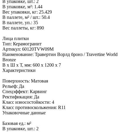
В упаковке, шт.:
2
В упаковке, м²:
1.44
Вес упаковки, кг:
25.429
В паллете, м² / шт.:
50.4
В паллете, уп.:
35
Вес паллеты, кг:
890
Лица плитки
Тип:
Керамогранит
Артикул:
60120TVW09M
Наименование:
Травертин Ворлд бронз / Travertine World
Bronze
В x Ш x Т, мм:
600 x 1200 x 7
Характеристики
Поверхность:
Матовая
Рельеф:
Да
Спецэффект:
Карвинг
Ректификация:
Да
Класс износостойкости:
4
Класс противоскольжения:
R11
Упаковочные данные
Базовая ед.:
м²
В упаковке, шт.:
2