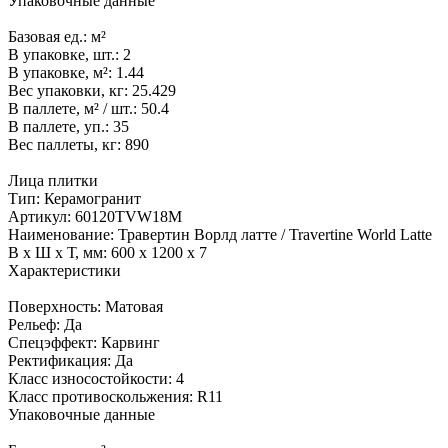
Упаковочные данные
Базовая ед.:
м²
В упаковке, шт.:
2
В упаковке, м²:
1.44
Вес упаковки, кг:
25.429
В паллете, м² / шт.:
50.4
В паллете, уп.:
35
Вес паллеты, кг:
890
Лица плитки
Тип:
Керамогранит
Артикул:
60120TVW18M
Наименование:
Травертин Ворлд латте / Travertine World Latte
В x Ш x Т, мм:
600 x 1200 x 7
Характеристики
Поверхность:
Матовая
Рельеф:
Да
Спецэффект:
Карвинг
Ректификация:
Да
Класс износостойкости:
4
Класс противоскольжения:
R11
Упаковочные данные