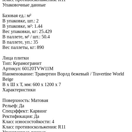
Упаковочные данные
Базовая ед.:
м²
В упаковке, шт.:
2
В упаковке, м²:
1.44
Вес упаковки, кг:
25.429
В паллете, м² / шт.:
50.4
В паллете, уп.:
35
Вес паллеты, кг:
890
Лица плитки
Тип:
Керамогранит
Артикул:
60120TVW11M
Наименование:
Травертин Ворлд бежевый / Travertine World
Beige
В x Ш x Т, мм:
600 x 1200 x 7
Характеристики
Поверхность:
Матовая
Рельеф:
Да
Спецэффект:
Карвинг
Ректификация:
Да
Класс износостойкости:
4
Класс противоскольжения:
R11