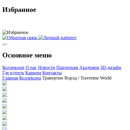
Избранное
Основное меню
Коллекции
О нас
Новости
Партнерам
Академия
3D-дизайн
Где купить
Карьера
Контакты
Главная
Коллекции
Травертин Ворлд / Travertine World