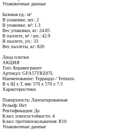
Упаковочные данные
Базовая ед.:
м²
В упаковке, шт.:
2
В упаковке, м²:
1.3
Вес упаковки, кг:
24.85
В паллете, м² / шт.:
42.9
В паллете, уп.:
33
Вес паллеты, кг:
820
Лица плитки
АКЦИЯ
Тип:
Керамогранит
Артикул:
GFA57TRZ07L
Наименование:
Терраццо / Terrazzo
В x Ш x Т, мм:
570 x 570 x 7.5
Характеристики
Поверхность:
Лаппатированная
Рельеф:
Нет
Ректификация:
Да
Класс износостойкости:
4
Класс противоскольжения:
R10
Упаковочные данные