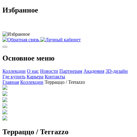
Избранное
Основное меню
Коллекции
О нас
Новости
Партнерам
Академия
3D-дизайн
Где купить
Карьера
Контакты
Главная
Коллекции
Терраццо / Terrazzo
Терраццо / Terrazzo