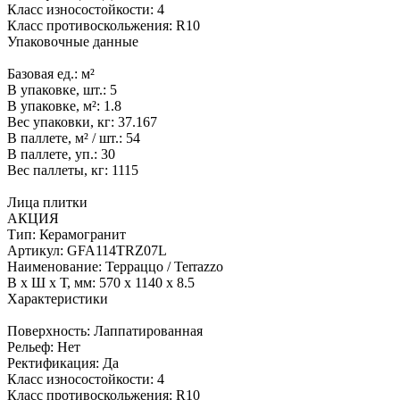
Класс износостойкости:
4
Класс противоскольжения:
R10
Упаковочные данные
Базовая ед.:
м²
В упаковке, шт.:
5
В упаковке, м²:
1.8
Вес упаковки, кг:
37.167
В паллете, м² / шт.:
54
В паллете, уп.:
30
Вес паллеты, кг:
1115
Лица плитки
АКЦИЯ
Тип:
Керамогранит
Артикул:
GFA114TRZ07L
Наименование:
Терраццо / Terrazzo
В x Ш x Т, мм:
570 x 1140 x 8.5
Характеристики
Поверхность:
Лаппатированная
Рельеф:
Нет
Ректификация:
Да
Класс износостойкости:
4
Класс противоскольжения:
R10