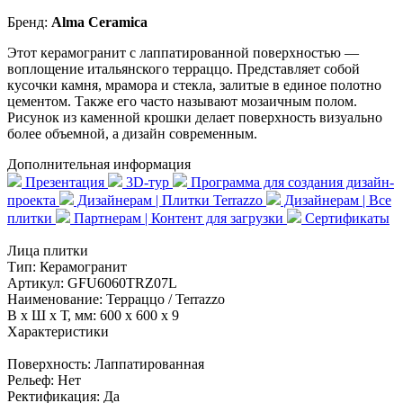
Бренд:
Alma Ceramica
Этот керамогранит с лаппатированной поверхностью —
воплощение итальянского терраццо. Представляет собой
кусочки камня, мрамора и стекла, залитые в единое полотно
цементом. Также его часто называют мозаичным полом.
Рисунок из каменной крошки делает поверхность визуально
более объемной, а дизайн современным.
Дополнительная информация
Презентация
3D-тур
Программа для создания дизайн-
проекта
Дизайнерам | Плитки Terrazzo
Дизайнерам | Все
плитки
Партнерам | Контент для загрузки
Сертификаты
Лица плитки
Тип:
Керамогранит
Артикул:
GFU6060TRZ07L
Наименование:
Терраццо / Terrazzo
В x Ш x Т, мм:
600 x 600 x 9
Характеристики
Поверхность:
Лаппатированная
Рельеф:
Нет
Ректификация:
Да