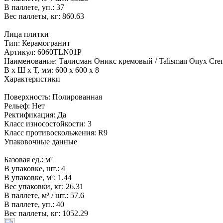
В паллете, уп.:
37
Вес паллеты, кг:
860.63
Лица плитки
Тип:
Керамогранит
Артикул:
6060TLN01P
Наименование:
Талисман Оникс кремовый / Talisman Onyx Cre
В x Ш x Т, мм:
600 x 600 x 8
Характеристики
Поверхность:
Полированная
Рельеф:
Нет
Ректификация:
Да
Класс износостойкости:
3
Класс противоскольжения:
R9
Упаковочные данные
Базовая ед.:
м²
В упаковке, шт.:
4
В упаковке, м²:
1.44
Вес упаковки, кг:
26.31
В паллете, м² / шт.:
57.6
В паллете, уп.:
40
Вес паллеты, кг:
1052.29