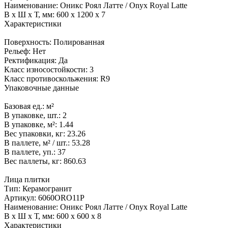
Наименование:
Оникс Роял Латте / Onyx Royal Latte
В x Ш x Т, мм:
600 x 1200 x 7
Характеристики
Поверхность:
Полированная
Рельеф:
Нет
Ректификация:
Да
Класс износостойкости:
3
Класс противоскольжения:
R9
Упаковочные данные
Базовая ед.:
м²
В упаковке, шт.:
2
В упаковке, м²:
1.44
Вес упаковки, кг:
23.26
В паллете, м² / шт.:
53.28
В паллете, уп.:
37
Вес паллеты, кг:
860.63
Лица плитки
Тип:
Керамогранит
Артикул:
6060ORO11P
Наименование:
Оникс Роял Латте / Onyx Royal Latte
В x Ш x Т, мм:
600 x 600 x 8
Характеристики