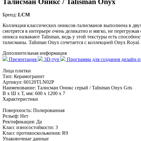
Талисман Оникс / Talisman Onyx
Бренд:
LCM
Коллекция классических ониксов-талисманов выполнена в дву
смотрятся в интерьере очень деликатно и мягко, не перегружая 
оникса называют Talisman, ведь у этой текстуры есть способн
талисманы. Talisman Onyx сочетается с коллекцией Onyx Royal.
Дополнительная информация
Презентация
3D-тур
Программа для создания дизайн-
Лица плитки
Тип:
Керамогранит
Артикул:
60120TLN02P
Наименование:
Талисман Оникс серый / Talisman Onyx Gris
В x Ш x Т, мм:
600 x 1200 x 7
Характеристики
Поверхность:
Полированная
Рельеф:
Нет
Ректификация:
Да
Класс износостойкости:
3
Класс противоскольжения:
R9
Упаковочные данные