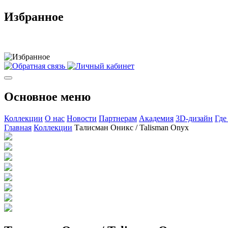
Избранное
Основное меню
Коллекции
О нас
Новости
Партнерам
Академия
3D-дизайн
Где
Главная
Коллекции
Талисман Оникс / Talisman Onyx