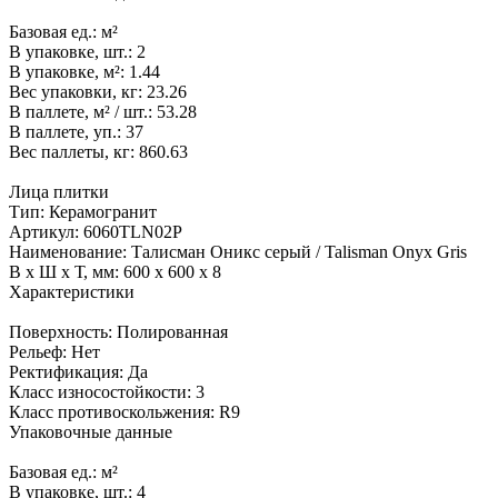
Базовая ед.:
м²
В упаковке, шт.:
2
В упаковке, м²:
1.44
Вес упаковки, кг:
23.26
В паллете, м² / шт.:
53.28
В паллете, уп.:
37
Вес паллеты, кг:
860.63
Лица плитки
Тип:
Керамогранит
Артикул:
6060TLN02P
Наименование:
Талисман Оникс серый / Talisman Onyx Gris
В x Ш x Т, мм:
600 x 600 x 8
Характеристики
Поверхность:
Полированная
Рельеф:
Нет
Ректификация:
Да
Класс износостойкости:
3
Класс противоскольжения:
R9
Упаковочные данные
Базовая ед.:
м²
В упаковке, шт.:
4