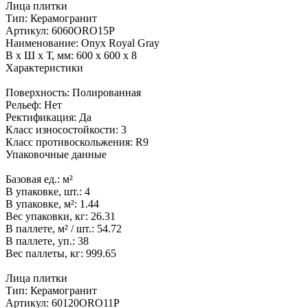
Лица плитки
Тип:
Керамогранит
Артикул:
6060ORO15P
Наименование:
Onyx Royal Gray
В x Ш x Т, мм:
600 x 600 x 8
Характеристики
Поверхность:
Полированная
Рельеф:
Нет
Ректификация:
Да
Класс износостойкости:
3
Класс противоскольжения:
R9
Упаковочные данные
Базовая ед.:
м²
В упаковке, шт.:
4
В упаковке, м²:
1.44
Вес упаковки, кг:
26.31
В паллете, м² / шт.:
54.72
В паллете, уп.:
38
Вес паллеты, кг:
999.65
Лица плитки
Тип:
Керамогранит
Артикул:
60120ORO11P