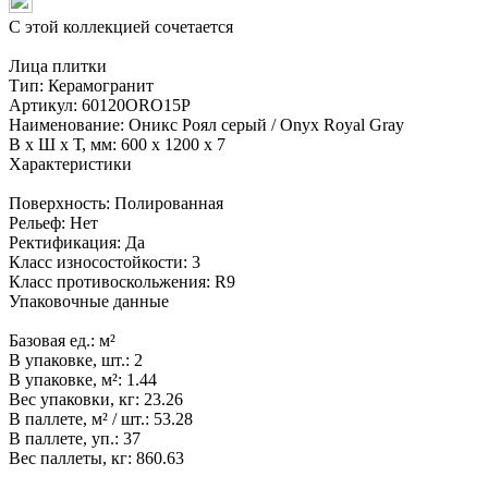
С этой коллекцией сочетается
Лица плитки
Тип:
Керамогранит
Артикул:
60120ORO15P
Наименование:
Оникс Роял серый / Onyx Royal Gray
В x Ш x Т, мм:
600 x 1200 x 7
Характеристики
Поверхность:
Полированная
Рельеф:
Нет
Ректификация:
Да
Класс износостойкости:
3
Класс противоскольжения:
R9
Упаковочные данные
Базовая ед.:
м²
В упаковке, шт.:
2
В упаковке, м²:
1.44
Вес упаковки, кг:
23.26
В паллете, м² / шт.:
53.28
В паллете, уп.:
37
Вес паллеты, кг:
860.63