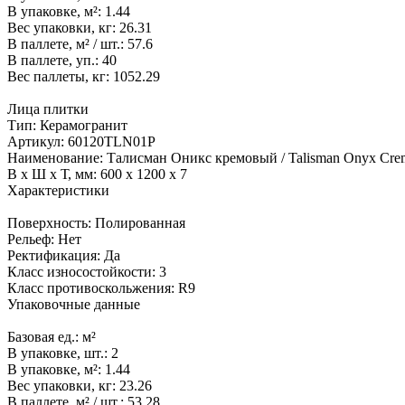
В упаковке, м²:
1.44
Вес упаковки, кг:
26.31
В паллете, м² / шт.:
57.6
В паллете, уп.:
40
Вес паллеты, кг:
1052.29
Лица плитки
Тип:
Керамогранит
Артикул:
60120TLN01P
Наименование:
Талисман Оникс кремовый / Talisman Onyx Cre
В x Ш x Т, мм:
600 x 1200 x 7
Характеристики
Поверхность:
Полированная
Рельеф:
Нет
Ректификация:
Да
Класс износостойкости:
3
Класс противоскольжения:
R9
Упаковочные данные
Базовая ед.:
м²
В упаковке, шт.:
2
В упаковке, м²:
1.44
Вес упаковки, кг:
23.26
В паллете, м² / шт.:
53.28