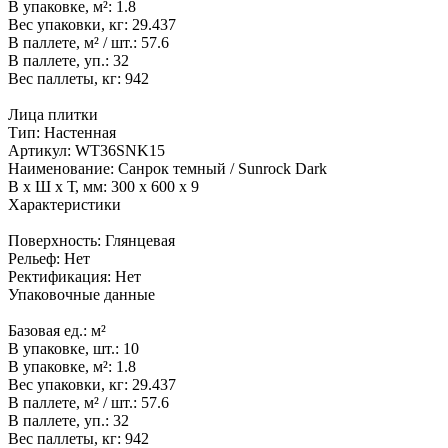
В упаковке, м²:
1.8
Вес упаковки, кг:
29.437
В паллете, м² / шт.:
57.6
В паллете, уп.:
32
Вес паллеты, кг:
942
Лица плитки
Тип:
Настенная
Артикул:
WT36SNK15
Наименование:
Санрок темный / Sunrock Dark
В x Ш x Т, мм:
300 x 600 x 9
Характеристики
Поверхность:
Глянцевая
Рельеф:
Нет
Ректификация:
Нет
Упаковочные данные
Базовая ед.:
м²
В упаковке, шт.:
10
В упаковке, м²:
1.8
Вес упаковки, кг:
29.437
В паллете, м² / шт.:
57.6
В паллете, уп.:
32
Вес паллеты, кг:
942