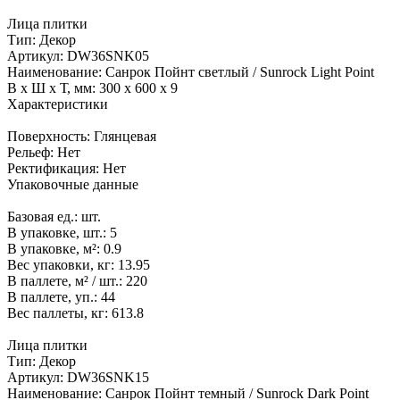
Лица плитки
Тип:
Декор
Артикул:
DW36SNK05
Наименование:
Санрок Пойнт светлый / Sunrock Light Point
В x Ш x Т, мм:
300 x 600 x 9
Характеристики
Поверхность:
Глянцевая
Рельеф:
Нет
Ректификация:
Нет
Упаковочные данные
Базовая ед.:
шт.
В упаковке, шт.:
5
В упаковке, м²:
0.9
Вес упаковки, кг:
13.95
В паллете, м² / шт.:
220
В паллете, уп.:
44
Вес паллеты, кг:
613.8
Лица плитки
Тип:
Декор
Артикул:
DW36SNK15
Наименование:
Санрок Пойнт темный / Sunrock Dark Point