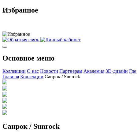
Избранное
Основное меню
Коллекции
О нас
Новости
Партнерам
Академия
3D-дизайн
Где
Главная
Коллекции
Санрок / Sunrock
Санрок / Sunrock