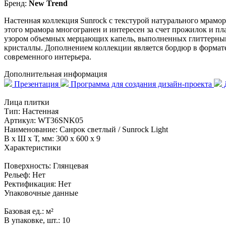
Бренд:
New Trend
Настенная коллекция Sunrock с текстурой натурального мрамор
этого мрамора многогранен и интересен за счет прожилок и п
узором объемных мерцающих капель, выполненных глиттерным
кристаллы. Дополнением коллекции является бордюр в формате
современного интерьера.
Дополнительная информация
Презентация
Программа для создания дизайн-проекта
Д
Лица плитки
Тип:
Настенная
Артикул:
WT36SNK05
Наименование:
Санрок светлый / Sunrock Light
В x Ш x Т, мм:
300 x 600 x 9
Характеристики
Поверхность:
Глянцевая
Рельеф:
Нет
Ректификация:
Нет
Упаковочные данные
Базовая ед.:
м²
В упаковке, шт.:
10