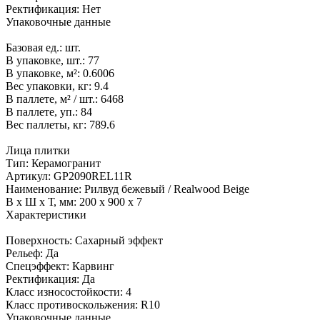
Ректификация:
Нет
Упаковочные данные
Базовая ед.:
шт.
В упаковке, шт.:
77
В упаковке, м²:
0.6006
Вес упаковки, кг:
9.4
В паллете, м² / шт.:
6468
В паллете, уп.:
84
Вес паллеты, кг:
789.6
Лица плитки
Тип:
Керамогранит
Артикул:
GP2090REL11R
Наименование:
Рилвуд бежевый / Realwood Beige
В x Ш x Т, мм:
200 x 900 x 7
Характеристики
Поверхность:
Сахарный эффект
Рельеф:
Да
Спецэффект:
Карвинг
Ректификация:
Да
Класс износостойкости:
4
Класс противоскольжения:
R10
Упаковочные данные