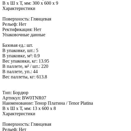
В x Ш x Т, мм:
300 x 600 x 9
Характеристики
Поверхность:
Глянцевая
Рельеф:
Нет
Ректификация:
Нет
Упаковочные данные
Базовая ед.:
шт.
В упаковке, шт.:
5
В упаковке, м²:
0.9
Вес упаковки, кг:
13.95
В паллете, м² / шт.:
220
В паллете, уп.:
44
Вес паллеты, кг:
613.8
Тип:
Бордюр
Артикул:
BW0TNR07
Наименование:
Тенор Платина / Tenor Platina
В x Ш x Т, мм:
13 x 600 x 8
Характеристики
Поверхность:
Глянцевая
Рельеф:
Нет