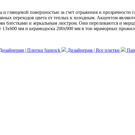
а и глянцевой поверхностью за счет отражения и прозрачности 
лавных переходов цвета от теплых к холодным. Акцентом являют
и блестками и зеркальным люстром. Они переливаются и мерца
 13x600 мм и керамодоска 200x900 мм в тон мраморных прожилок
изайнерам | Плитки Sunrock
Дизайнерам | Все плитки
Парт