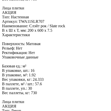
Лица плитки
АКЦИЯ
Тип:
Настенная
Артикул:
TWA11SLR707
Наименование:
Слэйт рок / Slate rock
В x Ш x Т, мм:
200 x 600 x 7.5
Характеристики
Поверхность:
Матовая
Рельеф:
Нет
Ректификация:
Нет
Упаковочные данные
Базовая ед.:
м²
В упаковке, шт.:
16
В упаковке, м²:
1.92
Вес упаковки, кг:
24.333
В паллете, м² / шт.:
57.6
В паллете, уп.:
30
Вес паллеты, кг:
730
Лица плитки
АКЦИЯ
Тип:
Декор