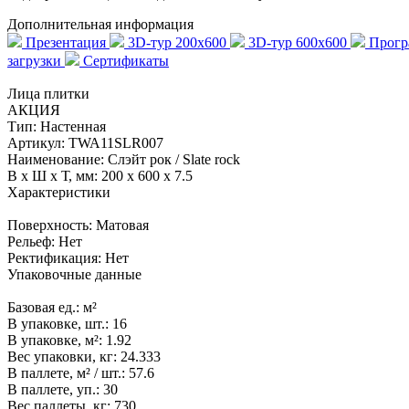
Дополнительная информация
Презентация
3D-тур 200x600
3D-тур 600x600
Програ
загрузки
Сертификаты
Лица плитки
АКЦИЯ
Тип:
Настенная
Артикул:
TWA11SLR007
Наименование:
Слэйт рок / Slate rock
В x Ш x Т, мм:
200 x 600 x 7.5
Характеристики
Поверхность:
Матовая
Рельеф:
Нет
Ректификация:
Нет
Упаковочные данные
Базовая ед.:
м²
В упаковке, шт.:
16
В упаковке, м²:
1.92
Вес упаковки, кг:
24.333
В паллете, м² / шт.:
57.6
В паллете, уп.:
30
Вес паллеты, кг:
730