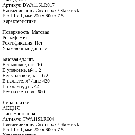
Артикул:
DWA11SLR017
Наименование:
Слэйт рок / Slate rock
В x Ш x Т, мм:
200 x 600 x 7.5
Характеристики
Поверхность:
Матовая
Рельеф:
Нет
Ректификация:
Нет
Упаковочные данные
Базовая ед.:
шт.
В упаковке, шт.:
10
В упаковке, м²:
1.2
Вес упаковки, кг:
16.2
В паллете, м² / шт.:
420
В паллете, уп.:
42
Вес паллеты, кг:
680
Лица плитки
АКЦИЯ
Тип:
Настенная
Артикул:
TWA11SLR004
Наименование:
Слэйт рок / Slate rock
В x Ш x Т, мм:
200 x 600 x 7.5