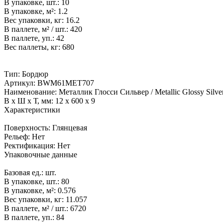
В упаковке, шт.:
10
В упаковке, м²:
1.2
Вес упаковки, кг:
16.2
В паллете, м² / шт.:
420
В паллете, уп.:
42
Вес паллеты, кг:
680
Тип:
Бордюр
Артикул:
BWM61MET707
Наименование:
Металлик Глосси Сильвер / Metallic Glossy Silve
В x Ш x Т, мм:
12 x 600 x 9
Характеристики
Поверхность:
Глянцевая
Рельеф:
Нет
Ректификация:
Нет
Упаковочные данные
Базовая ед.:
шт.
В упаковке, шт.:
80
В упаковке, м²:
0.576
Вес упаковки, кг:
11.057
В паллете, м² / шт.:
6720
В паллете, уп.:
84