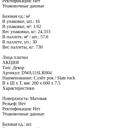
Ректификация:
Нет
Упаковочные данные
Базовая ед.:
м²
В упаковке, шт.:
16
В упаковке, м²:
1.92
Вес упаковки, кг:
24.333
В паллете, м² / шт.:
57.6
В паллете, уп.:
30
Вес паллеты, кг:
730
Лица плитки
АКЦИЯ
Тип:
Декор
Артикул:
DWA11SLR004
Наименование:
Слэйт рок / Slate rock
В x Ш x Т, мм:
200 x 600 x 7.5
Характеристики
Поверхность:
Матовая
Рельеф:
Нет
Ректификация:
Нет
Упаковочные данные
Базовая ед.:
шт.