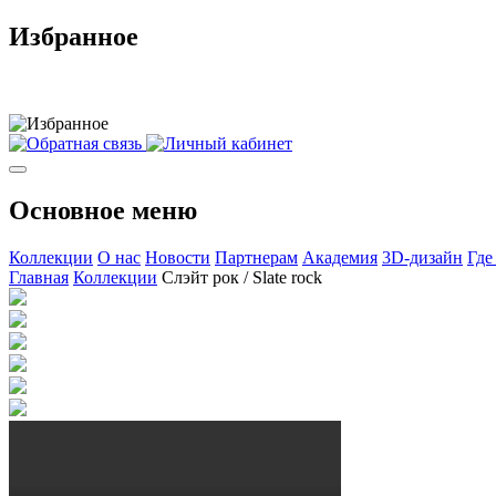
Избранное
Основное меню
Коллекции
О нас
Новости
Партнерам
Академия
3D-дизайн
Где
Главная
Коллекции
Слэйт рок / Slate rock