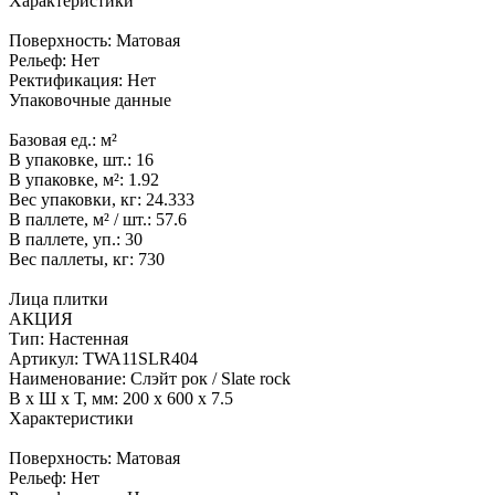
Характеристики
Поверхность:
Матовая
Рельеф:
Нет
Ректификация:
Нет
Упаковочные данные
Базовая ед.:
м²
В упаковке, шт.:
16
В упаковке, м²:
1.92
Вес упаковки, кг:
24.333
В паллете, м² / шт.:
57.6
В паллете, уп.:
30
Вес паллеты, кг:
730
Лица плитки
АКЦИЯ
Тип:
Настенная
Артикул:
TWA11SLR404
Наименование:
Слэйт рок / Slate rock
В x Ш x Т, мм:
200 x 600 x 7.5
Характеристики
Поверхность:
Матовая
Рельеф:
Нет