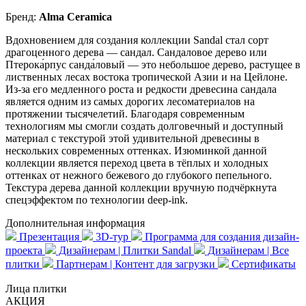
Бренд:
Alma Ceramica
Вдохновением для создания коллекции Sandal стал сорт
драгоценного дерева — сандал. Сандаловое дерево или
Птерока́рпус санда́ловый — это небольшое дерево, растущее в
лиственных лесах востока тропической Азии и на Цейлоне.
Из-за его медленного роста и редкости древесина сандала
является одним из самых дорогих лесоматериалов на
протяжении тысячелетий. Благодаря современным
технологиям мы смогли создать долговечный и доступный
материал с текстурой этой удивительной древесины в
нескольких современных оттенках. Изюминкой данной
коллекции является переход цвета в тёплых и холодных
оттенках от нежного бежевого до глубокого пепельного.
Текстура дерева данной коллекции вручную подчёркнута
спецэффектом по технологии deep-ink.
Дополнительная информация
Презентация
3D-тур
Программа для создания дизайн-
проекта
Дизайнерам | Плитки Sandal
Дизайнерам | Все
плитки
Партнерам | Контент для загрузки
Сертификаты
Лица плитки
АКЦИЯ