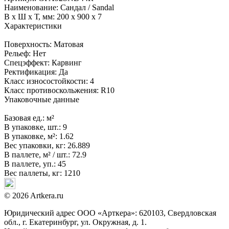
Наименование:
Сандал / Sandal
В x Ш x Т, мм:
200 x 900 x 7
Характеристики
Поверхность:
Матовая
Рельеф:
Нет
Спецэффект:
Карвинг
Ректификация:
Да
Класс износостойкости:
4
Класс противоскольжения:
R10
Упаковочные данные
Базовая ед.:
м²
В упаковке, шт.:
9
В упаковке, м²:
1.62
Вес упаковки, кг:
26.889
В паллете, м² / шт.:
72.9
В паллете, уп.:
45
Вес паллеты, кг:
1210
© 2026 Artkera.ru
Юридический адрес ООО «Арткера»: 620103, Свердловская
обл., г. Екатеринбург, ул. Окружная, д. 1.