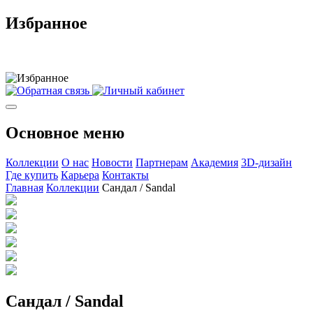
Избранное
Основное меню
Коллекции
О нас
Новости
Партнерам
Академия
3D-дизайн
Где купить
Карьера
Контакты
Главная
Коллекции
Сандал / Sandal
Сандал / Sandal