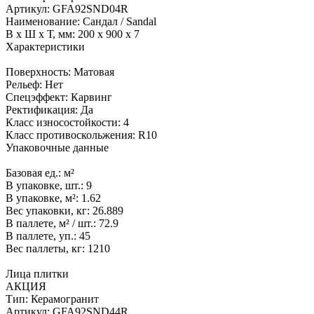
Артикул:
GFA92SND04R
Наименование:
Сандал / Sandal
В x Ш x Т, мм:
200 x 900 x 7
Характеристики
Поверхность:
Матовая
Рельеф:
Нет
Спецэффект:
Карвинг
Ректификация:
Да
Класс износостойкости:
4
Класс противоскольжения:
R10
Упаковочные данные
Базовая ед.:
м²
В упаковке, шт.:
9
В упаковке, м²:
1.62
Вес упаковки, кг:
26.889
В паллете, м² / шт.:
72.9
В паллете, уп.:
45
Вес паллеты, кг:
1210
Лица плитки
АКЦИЯ
Тип:
Керамогранит
Артикул:
GFA92SND44R