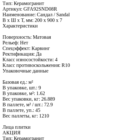
Тип:
Керамогранит
Артикул:
GFA92SND08R
Наименование:
Сандал / Sandal
В x Ш x Т, мм:
200 x 900 x 7
Характеристики
Поверхность:
Матовая
Рельеф:
Нет
Спецэффект:
Карвинг
Ректификация:
Да
Класс износостойкости:
4
Класс противоскольжения:
R10
Упаковочные данные
Базовая ед.:
м²
В упаковке, шт.:
9
В упаковке, м²:
1.62
Вес упаковки, кг:
26.889
В паллете, м² / шт.:
72.9
В паллете, уп.:
45
Вес паллеты, кг:
1210
Лица плитки
АКЦИЯ
Тип:
Керамогранит