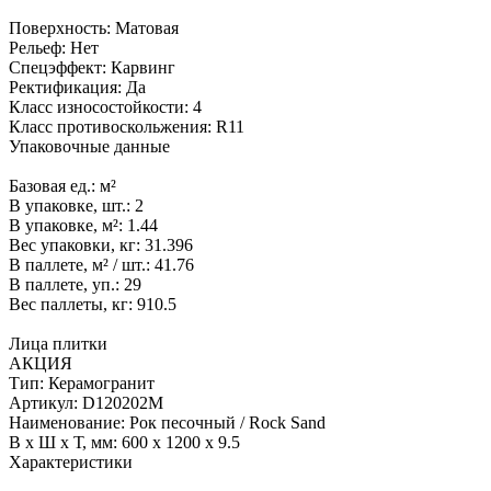
Поверхность:
Матовая
Рельеф:
Нет
Спецэффект:
Карвинг
Ректификация:
Да
Класс износостойкости:
4
Класс противоскольжения:
R11
Упаковочные данные
Базовая ед.:
м²
В упаковке, шт.:
2
В упаковке, м²:
1.44
Вес упаковки, кг:
31.396
В паллете, м² / шт.:
41.76
В паллете, уп.:
29
Вес паллеты, кг:
910.5
Лица плитки
АКЦИЯ
Тип:
Керамогранит
Артикул:
D120202M
Наименование:
Рок песочный / Rock Sand
В x Ш x Т, мм:
600 x 1200 x 9.5
Характеристики