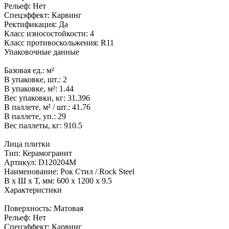
Рельеф:
Нет
Спецэффект:
Карвинг
Ректификация:
Да
Класс износостойкости:
4
Класс противоскольжения:
R11
Упаковочные данные
Базовая ед.:
м²
В упаковке, шт.:
2
В упаковке, м²:
1.44
Вес упаковки, кг:
31.396
В паллете, м² / шт.:
41.76
В паллете, уп.:
29
Вес паллеты, кг:
910.5
Лица плитки
Тип:
Керамогранит
Артикул:
D120204M
Наименование:
Рок Стил / Rock Steel
В x Ш x Т, мм:
600 x 1200 x 9.5
Характеристики
Поверхность:
Матовая
Рельеф:
Нет
Спецэффект:
Карвинг