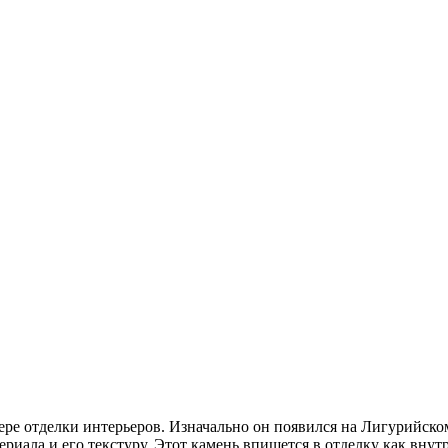
ере отделки интерьеров. Изначально он появился на Лигурийско
иала и его текстуру. Этот камень впишется в отделку как внут