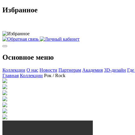
Избранное
Основное меню
Коллекции
О нас
Новости
Партнерам
Академия
3D-дизайн
Где
Главная
Коллекции
Рок / Rock