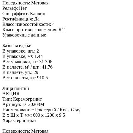
Поверхность:
Матовая
Рельеф:
Нет
Спецэффект:
Карвинг
Ректификация:
Да
Класс износостойкости:
4
Класс противоскольжения:
R11
Упаковочные данные
Базовая ед.:
м²
В упаковке, шт.:
2
В упаковке, м²:
1.44
Вес упаковки, кг:
31.396
В паллете, м² / шт.:
41.76
В паллете, уп.:
29
Вес паллеты, кг:
910.5
Лица плитки
АКЦИЯ
Тип:
Керамогранит
Артикул:
D120203M
Наименование:
Рок серый / Rock Gray
В x Ш x Т, мм:
600 x 1200 x 9.5
Характеристики
Поверхность:
Матовая