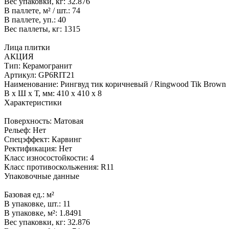
Вес упаковки, кг:
32.876
В паллете, м² / шт.:
74
В паллете, уп.:
40
Вес паллеты, кг:
1315
Лица плитки
АКЦИЯ
Тип:
Керамогранит
Артикул:
GP6RIT21
Наименование:
Рингвуд тик коричневый / Ringwood Tik Brown
В x Ш x Т, мм:
410 x 410 x 8
Характеристики
Поверхность:
Матовая
Рельеф:
Нет
Спецэффект:
Карвинг
Ректификация:
Нет
Класс износостойкости:
4
Класс противоскольжения:
R11
Упаковочные данные
Базовая ед.:
м²
В упаковке, шт.:
11
В упаковке, м²:
1.8491
Вес упаковки, кг:
32.876