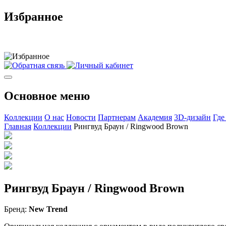
Избранное
Основное меню
Коллекции
О нас
Новости
Партнерам
Академия
3D-дизайн
Где
Главная
Коллекции
Рингвуд Браун / Ringwood Brown
Рингвуд Браун / Ringwood Brown
Бренд:
New Trend