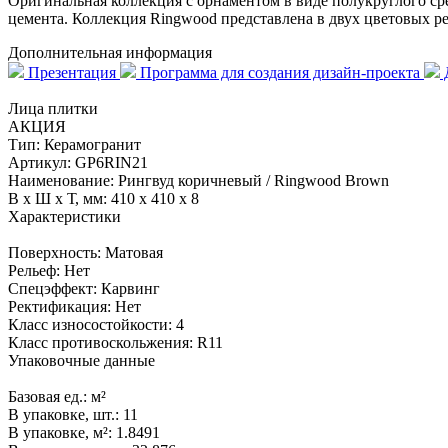
Оригинальная коллекция с орнаментом в виде полукруглого сре
цемента. Коллекция Ringwood представлена в двух цветовых р
Дополнительная информация
Презентация
Программа для создания дизайн-проекта
Лица плитки
АКЦИЯ
Тип:
Керамогранит
Артикул:
GP6RIN21
Наименование:
Рингвуд коричневый / Ringwood Brown
В x Ш x Т, мм:
410 x 410 x 8
Характеристики
Поверхность:
Матовая
Рельеф:
Нет
Спецэффект:
Карвинг
Ректификация:
Нет
Класс износостойкости:
4
Класс противоскольжения:
R11
Упаковочные данные
Базовая ед.:
м²
В упаковке, шт.:
11
В упаковке, м²:
1.8491