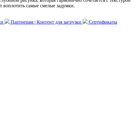
глубиной рисунка, которая гармонично сочетается с текстурой
т воплотить самые смелые задумки.
ки
Партнерам | Контент для загрузки
Сертификаты