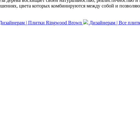
за дерева восхищает своей натуральностью, реалистичностью и 
ешениях, цвета которых комбинируются между собой и позволяю
Дизайнерам | Плитки Ringwood Brown
Дизайнерам | Все плит