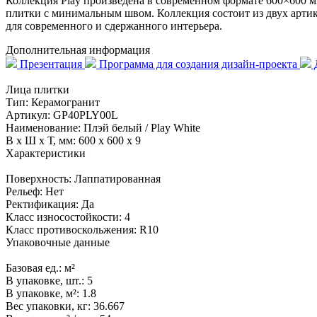
Коллекция Play произведена в современном формате 600×600 м
плитки с минимальным швом. Коллекция состоит из двух артикул
для современного и сдержанного интерьера.
Дополнительная информация
Презентация
Программа для создания дизайн-проекта
Д
Лица плитки
Тип:
Керамогранит
Артикул:
GP40PLY00L
Наименование:
Плэй белый / Play White
В x Ш x Т, мм:
600 x 600 x 9
Характеристики
Поверхность:
Лаппатированная
Рельеф:
Нет
Ректификация:
Да
Класс износостойкости:
4
Класс противоскольжения:
R10
Упаковочные данные
Базовая ед.:
м²
В упаковке, шт.:
5
В упаковке, м²:
1.8
Вес упаковки, кг:
36.667