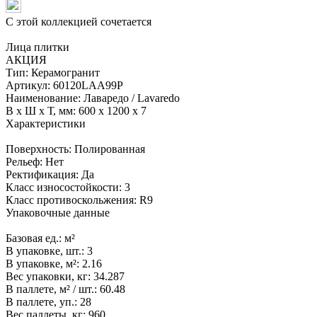
С этой коллекцией сочетается
Лица плитки
АКЦИЯ
Тип:
Керамогранит
Артикул:
60120LAA99P
Наименование:
Лаваредо / Lavaredo
В x Ш x Т, мм:
600 x 1200 x 7
Характеристики
Поверхность:
Полированная
Рельеф:
Нет
Ректификация:
Да
Класс износостойкости:
3
Класс противоскольжения:
R9
Упаковочные данные
Базовая ед.:
м²
В упаковке, шт.:
3
В упаковке, м²:
2.16
Вес упаковки, кг:
34.287
В паллете, м² / шт.:
60.48
В паллете, уп.:
28
Вес паллеты, кг:
960