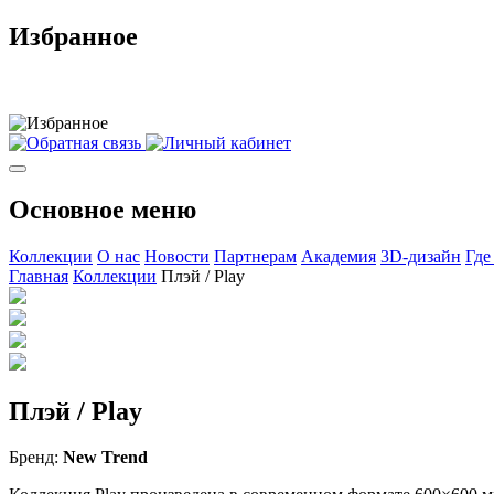
Избранное
Основное меню
Коллекции
О нас
Новости
Партнерам
Академия
3D-дизайн
Где
Главная
Коллекции
Плэй / Play
Плэй / Play
Бренд:
New Trend