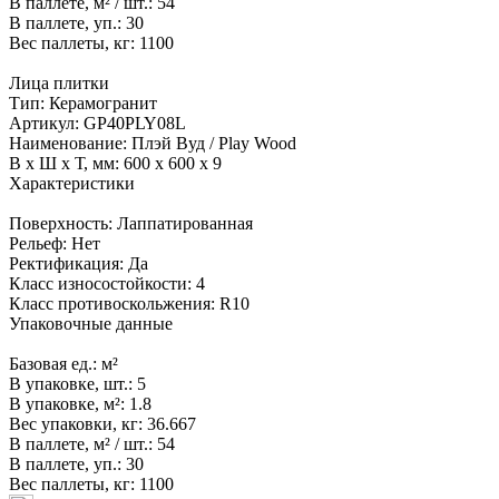
В паллете, м² / шт.:
54
В паллете, уп.:
30
Вес паллеты, кг:
1100
Лица плитки
Тип:
Керамогранит
Артикул:
GP40PLY08L
Наименование:
Плэй Вуд / Play Wood
В x Ш x Т, мм:
600 x 600 x 9
Характеристики
Поверхность:
Лаппатированная
Рельеф:
Нет
Ректификация:
Да
Класс износостойкости:
4
Класс противоскольжения:
R10
Упаковочные данные
Базовая ед.:
м²
В упаковке, шт.:
5
В упаковке, м²:
1.8
Вес упаковки, кг:
36.667
В паллете, м² / шт.:
54
В паллете, уп.:
30
Вес паллеты, кг:
1100