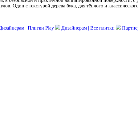
м, в безопасной и практичной лаппатированной поверхности, с
ов. Один с текстурой дерева бука, для тёплого и классического
изайнерам | Плитки Play
Дизайнерам | Все плитки
Партнер