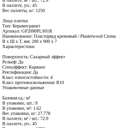
В паллете, м² / шт.:
72.9
В паллете, уп.:
45
Вес паллеты, кг:
1250
Лица плитки
Тип:
Керамогранит
Артикул:
GP2090PLS01R
Наименование:
Пластервуд кремовый / Plasterwood Crema
В x Ш x Т, мм:
200 x 900 x 7
Характеристики
Поверхность:
Сахарный эффект
Рельеф:
Да
Спецэффект:
Карвинг
Ректификация:
Да
Класс износостойкости:
4
Класс противоскольжения:
R10
Упаковочные данные
Базовая ед.:
м²
В упаковке, шт.:
9
В упаковке, м²:
1.62
Вес упаковки, кг:
27.778
В паллете, м² / шт.:
72.9
В паллете, уп.:
45