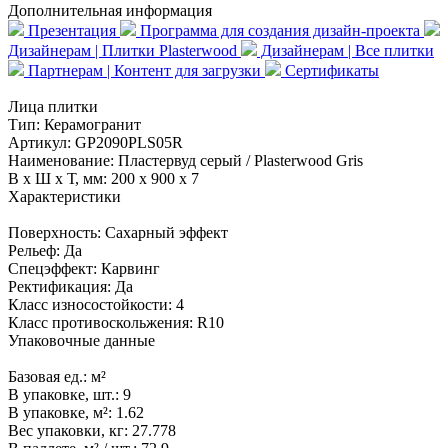
Дополнительная информация
Презентация
Программа для создания дизайн-проекта
Дизайнерам | Плитки Plasterwood
Дизайнерам | Все плитки
Партнерам | Контент для загрузки
Сертификаты
Лица плитки
Тип:
Керамогранит
Артикул:
GP2090PLS05R
Наименование:
Пластервуд серый / Plasterwood Gris
В x Ш x Т, мм:
200 x 900 x 7
Характеристики
Поверхность:
Сахарный эффект
Рельеф:
Да
Спецэффект:
Карвинг
Ректификация:
Да
Класс износостойкости:
4
Класс противоскольжения:
R10
Упаковочные данные
Базовая ед.:
м²
В упаковке, шт.:
9
В упаковке, м²:
1.62
Вес упаковки, кг:
27.778