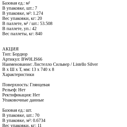
Базовая ед.:
м²
В упаковке, шт.:
7
В упаковке, м²:
1.274
Вес упаковки, кг:
20
В паллете, м² / шт.:
53.508
В паллете, уп.:
42
Вес паллеты, кг:
840
АКЦИЯ
Тип:
Бордюр
Артикул:
BW0LIS66
Наименование:
Листелло Сильвер / Listello Silver
В x Ш x Т, мм:
13 x 740 x 8
Характеристики
Поверхность:
Глянцевая
Рельеф:
Нет
Ректификация:
Нет
Упаковочные данные
Базовая ед.:
шт.
В упаковке, шт.:
70
В упаковке, м²:
0.6734
Вес упаковки, кг:
11