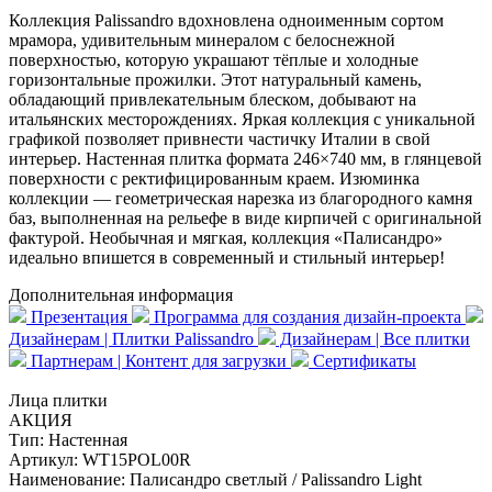
Коллекция Palissandro вдохновлена одноименным сортом
мрамора, удивительным минералом с белоснежной
поверхностью, которую украшают тёплые и холодные
горизонтальные прожилки. Этот натуральный камень,
обладающий привлекательным блеском, добывают на
итальянских месторождениях. Яркая коллекция с уникальной
графикой позволяет привнести частичку Италии в свой
интерьер. Настенная плитка формата 246×740 мм, в глянцевой
поверхности с ректифицированным краем. Изюминка
коллекции — геометрическая нарезка из благородного камня
баз, выполненная на рельефе в виде кирпичей с оригинальной
фактурой. Необычная и мягкая, коллекция «Палисандро»
идеально впишется в современный и стильный интерьер!
Дополнительная информация
Презентация
Программа для создания дизайн-проекта
Дизайнерам | Плитки Palissandro
Дизайнерам | Все плитки
Партнерам | Контент для загрузки
Сертификаты
Лица плитки
АКЦИЯ
Тип:
Настенная
Артикул:
WT15POL00R
Наименование:
Палисандро светлый / Palissandro Light