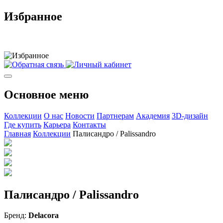
Избранное
Основное меню
Коллекции
О нас
Новости
Партнерам
Академия
3D-дизайн
Где купить
Карьера
Контакты
Главная
Коллекции
Палисандро / Palissandro
Палисандро / Palissandro
Бренд:
Delacora