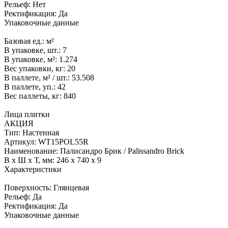
Рельеф:
Нет
Ректификация:
Да
Упаковочные данные
Базовая ед.:
м²
В упаковке, шт.:
7
В упаковке, м²:
1.274
Вес упаковки, кг:
20
В паллете, м² / шт.:
53.508
В паллете, уп.:
42
Вес паллеты, кг:
840
Лица плитки
АКЦИЯ
Тип:
Настенная
Артикул:
WT15POL55R
Наименование:
Палисандро Брик / Palissandro Brick
В x Ш x Т, мм:
246 x 740 x 9
Характеристики
Поверхность:
Глянцевая
Рельеф:
Да
Ректификация:
Да
Упаковочные данные