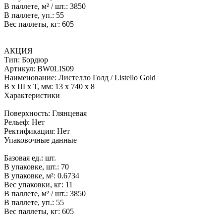
В паллете, м² / шт.:
3850
В паллете, уп.:
55
Вес паллеты, кг:
605
АКЦИЯ
Тип:
Бордюр
Артикул:
BW0LIS09
Наименование:
Листелло Голд / Listello Gold
В x Ш x Т, мм:
13 x 740 x 8
Характеристики
Поверхность:
Глянцевая
Рельеф:
Нет
Ректификация:
Нет
Упаковочные данные
Базовая ед.:
шт.
В упаковке, шт.:
70
В упаковке, м²:
0.6734
Вес упаковки, кг:
11
В паллете, м² / шт.:
3850
В паллете, уп.:
55
Вес паллеты, кг:
605