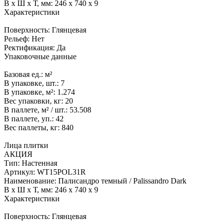
В x Ш x Т, мм:
246 x 740 x 9
Характеристики
Поверхность:
Глянцевая
Рельеф:
Нет
Ректификация:
Да
Упаковочные данные
Базовая ед.:
м²
В упаковке, шт.:
7
В упаковке, м²:
1.274
Вес упаковки, кг:
20
В паллете, м² / шт.:
53.508
В паллете, уп.:
42
Вес паллеты, кг:
840
Лица плитки
АКЦИЯ
Тип:
Настенная
Артикул:
WT15POL31R
Наименование:
Палисандро темный / Palissandro Dark
В x Ш x Т, мм:
246 x 740 x 9
Характеристики
Поверхность:
Глянцевая