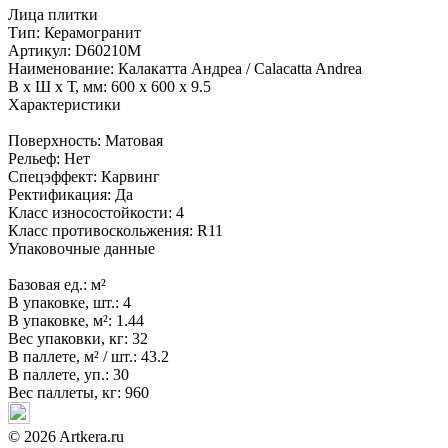
Лица плитки
Тип:
Керамогранит
Артикул:
D60210M
Наименование:
Калакатта Андреа / Calacatta Andrea
В x Ш x Т, мм:
600 x 600 x 9.5
Характеристики
Поверхность:
Матовая
Рельеф:
Нет
Спецэффект:
Карвинг
Ректификация:
Да
Класс износостойкости:
4
Класс противоскольжения:
R11
Упаковочные данные
Базовая ед.:
м²
В упаковке, шт.:
4
В упаковке, м²:
1.44
Вес упаковки, кг:
32
В паллете, м² / шт.:
43.2
В паллете, уп.:
30
Вес паллеты, кг:
960
© 2026 Artkera.ru