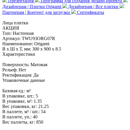
Презентация
Программа для создания дизайн-проекта
Дизайнерам | Плитки Origami
Дизайнерам | Все плитки
Партнерам | Контент для загрузки
Сертификаты
Лица плитки
АКЦИЯ
Тип:
Настенная
Артикул:
TWU93ORG07R
Наименование:
Origami
В x Ш x Т, мм:
300 x 900 x 8.5
Характеристики
Поверхность:
Матовая
Рельеф:
Нет
Ректификация:
Да
Упаковочные данные
Базовая ед.:
м²
В упаковке, шт.:
5
В упаковке, м²:
1.35
Вес упаковки, кг:
21.25
В паллете, м² / шт.:
54
В паллете, уп.:
40
Вес паллеты, кг:
850