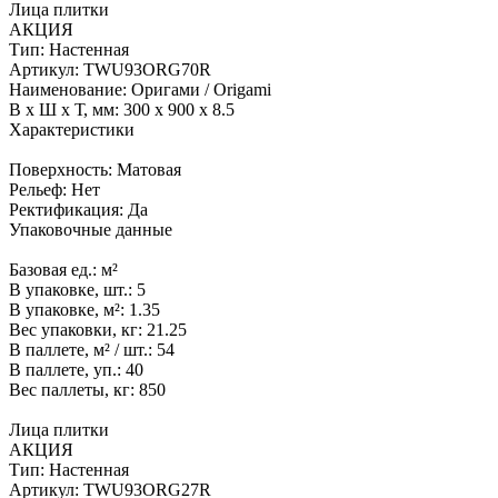
Лица плитки
АКЦИЯ
Тип:
Настенная
Артикул:
TWU93ORG70R
Наименование:
Оригами / Origami
В x Ш x Т, мм:
300 x 900 x 8.5
Характеристики
Поверхность:
Матовая
Рельеф:
Нет
Ректификация:
Да
Упаковочные данные
Базовая ед.:
м²
В упаковке, шт.:
5
В упаковке, м²:
1.35
Вес упаковки, кг:
21.25
В паллете, м² / шт.:
54
В паллете, уп.:
40
Вес паллеты, кг:
850
Лица плитки
АКЦИЯ
Тип:
Настенная
Артикул:
TWU93ORG27R