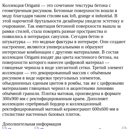
Коллекция Origami — это сочетание текстуры бетона с
геометричным рисунком. Бетонные поверхности вошли в
моду благодаря таким стилям как loft, grange и industrial. В
этой нарочитой брутальности дизайнеры увидели эстетику и
очарование. Так имитация бетонной поверхности вышла за
рамки стилей, стала покорять разные пространства и
появились в интерьерах санузлов. Сегодня бетон и
штукатурка — это модные фактуры в интерьере. Они создают
настроение, являются универсальными и образуют
интересные комбинации с другими материалами. В состав
коллекции Origami входят два цвета настенного бетона, на
поверхности которого нанесен цифровой материал —
глянцевые чернила в виде элегантной сетки. Третий элемент
коллекции — это декорированный массив с объёмным
рисунком в виде нарезки треугольных элементов,
объединенных единым цветом в ромбы, так же с цифровыми
материалами глянцевых чернил и акцентными линиями
объёмной гранили. Плитка матовая, произведена в формате
300х900 мм с ректифицированным краем. Дополняет
коллекцию серебряный бордюр и коллекционный
ректифицированный матовый керамогранит 600х600 мм в
стилистике настенных базовых плиток.
Дополнительная информация