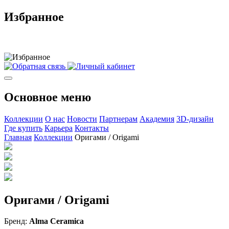
Избранное
Основное меню
Коллекции
О нас
Новости
Партнерам
Академия
3D-дизайн
Где купить
Карьера
Контакты
Главная
Коллекции
Оригами / Origami
Оригами / Origami
Бренд:
Alma Ceramica