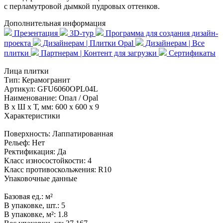
с перламутровой дымкой пудровых оттенков.
Дополнительная информация
Презентация
3D-тур
Программа для создания дизайн-
проекта
Дизайнерам | Плитки Opal
Дизайнерам | Все
плитки
Партнерам | Контент для загрузки
Сертификаты
Лица плитки
Тип:
Керамогранит
Артикул:
GFU6060OPL04L
Наименование:
Опал / Opal
В x Ш x Т, мм:
600 x 600 x 9
Характеристики
Поверхность:
Лаппатированная
Рельеф:
Нет
Ректификация:
Да
Класс износостойкости:
4
Класс противоскольжения:
R10
Упаковочные данные
Базовая ед.:
м²
В упаковке, шт.:
5
В упаковке, м²:
1.8