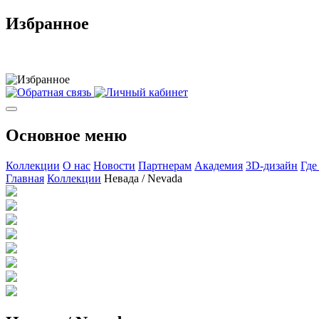
Избранное
Основное меню
Коллекции
О нас
Новости
Партнерам
Академия
3D-дизайн
Где
Главная
Коллекции
Невада / Nevada