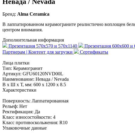
Невада / Nevada
Бренд:
Alma Ceramica
В лаппатированном керамограните реалистично воплощен белы
центром внимания.
Дополнительная информация
Презентация 570x570 и 570x1140
Презентация 600x600 и
Партнерам | Контент для загрузки
Сертификаты
Лица плитки
Тип:
Керамогранит
Артикул:
GFU60120NVD00L
Наименование:
Невада / Nevada
В x Ш x Т, мм:
600 x 1200 x 8.5
Характеристики
Поверхность:
Лаппатированная
Рельеф:
Нет
Ректификация:
Да
Класс износостойкости:
4
Класс противоскольжения:
R10
Упаковочные данные