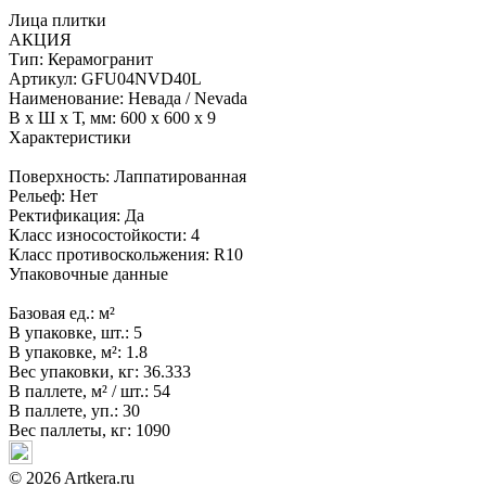
Лица плитки
АКЦИЯ
Тип:
Керамогранит
Артикул:
GFU04NVD40L
Наименование:
Невада / Nevada
В x Ш x Т, мм:
600 x 600 x 9
Характеристики
Поверхность:
Лаппатированная
Рельеф:
Нет
Ректификация:
Да
Класс износостойкости:
4
Класс противоскольжения:
R10
Упаковочные данные
Базовая ед.:
м²
В упаковке, шт.:
5
В упаковке, м²:
1.8
Вес упаковки, кг:
36.333
В паллете, м² / шт.:
54
В паллете, уп.:
30
Вес паллеты, кг:
1090
© 2026 Artkera.ru