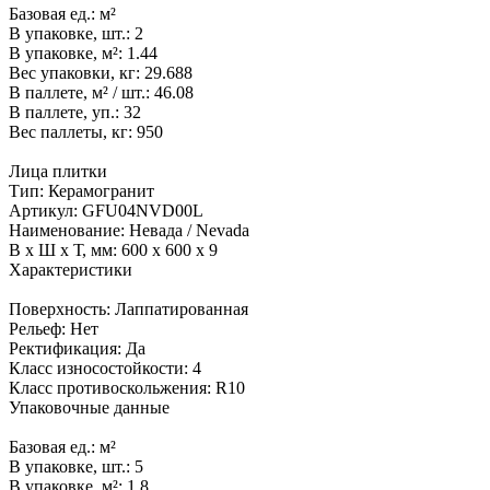
Базовая ед.:
м²
В упаковке, шт.:
2
В упаковке, м²:
1.44
Вес упаковки, кг:
29.688
В паллете, м² / шт.:
46.08
В паллете, уп.:
32
Вес паллеты, кг:
950
Лица плитки
Тип:
Керамогранит
Артикул:
GFU04NVD00L
Наименование:
Невада / Nevada
В x Ш x Т, мм:
600 x 600 x 9
Характеристики
Поверхность:
Лаппатированная
Рельеф:
Нет
Ректификация:
Да
Класс износостойкости:
4
Класс противоскольжения:
R10
Упаковочные данные
Базовая ед.:
м²
В упаковке, шт.:
5
В упаковке, м²:
1.8