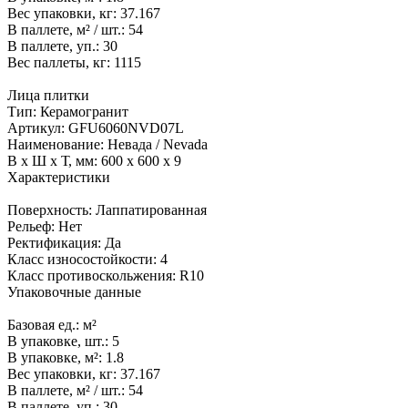
Вес упаковки, кг:
37.167
В паллете, м² / шт.:
54
В паллете, уп.:
30
Вес паллеты, кг:
1115
Лица плитки
Тип:
Керамогранит
Артикул:
GFU6060NVD07L
Наименование:
Невада / Nevada
В x Ш x Т, мм:
600 x 600 x 9
Характеристики
Поверхность:
Лаппатированная
Рельеф:
Нет
Ректификация:
Да
Класс износостойкости:
4
Класс противоскольжения:
R10
Упаковочные данные
Базовая ед.:
м²
В упаковке, шт.:
5
В упаковке, м²:
1.8
Вес упаковки, кг:
37.167
В паллете, м² / шт.:
54
В паллете, уп.:
30