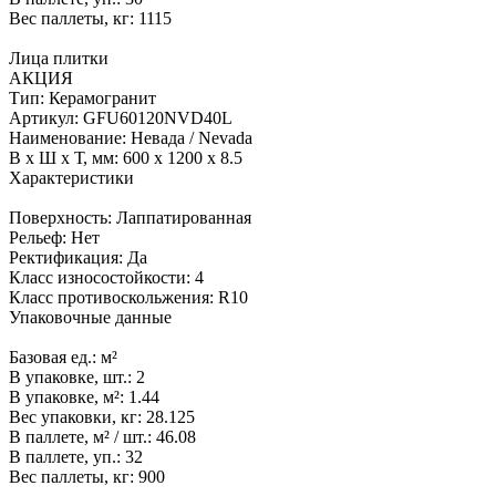
Вес паллеты, кг:
1115
Лица плитки
АКЦИЯ
Тип:
Керамогранит
Артикул:
GFU60120NVD40L
Наименование:
Невада / Nevada
В x Ш x Т, мм:
600 x 1200 x 8.5
Характеристики
Поверхность:
Лаппатированная
Рельеф:
Нет
Ректификация:
Да
Класс износостойкости:
4
Класс противоскольжения:
R10
Упаковочные данные
Базовая ед.:
м²
В упаковке, шт.:
2
В упаковке, м²:
1.44
Вес упаковки, кг:
28.125
В паллете, м² / шт.:
46.08
В паллете, уп.:
32
Вес паллеты, кг:
900