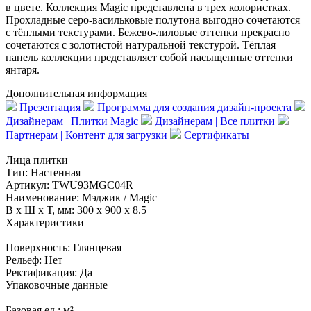
в цвете. Коллекция Magic представлена в трех колористках.
Прохладные серо-васильковые полутона выгодно сочетаются
с тёплыми текстурами. Бежево-лиловые оттенки прекрасно
сочетаются с золотистой натуральной текстурой. Тёплая
панель коллекции представляет собой насыщенные оттенки
янтаря.
Дополнительная информация
Презентация
Программа для создания дизайн-проекта
Дизайнерам | Плитки Magic
Дизайнерам | Все плитки
Партнерам | Контент для загрузки
Сертификаты
Лица плитки
Тип:
Настенная
Артикул:
TWU93MGC04R
Наименование:
Мэджик / Magic
В x Ш x Т, мм:
300 x 900 x 8.5
Характеристики
Поверхность:
Глянцевая
Рельеф:
Нет
Ректификация:
Да
Упаковочные данные
Базовая ед.:
м²