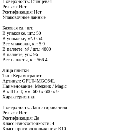
Поверхность:
Глянцевая
Рельеф:
Нет
Ректификация:
Нет
Упаковочные данные
Базовая ед.:
шт.
В упаковке, шт.:
50
В упаковке, м²:
0.54
Вес упаковки, кг:
5.9
В паллете, м² / шт.:
4800
В паллете, уп.:
96
Вес паллеты, кг:
566.4
Лица плитки
Тип:
Керамогранит
Артикул:
GFU04MGC64L
Наименование:
Мэджик / Magic
В x Ш x Т, мм:
600 x 600 x 9
Характеристики
Поверхность:
Лаппатированная
Рельеф:
Нет
Ректификация:
Да
Класс износостойкости:
4
Класс противоскольжения:
R10