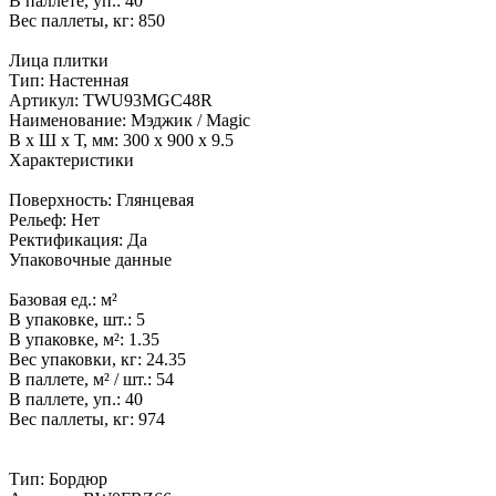
В паллете, уп.:
40
Вес паллеты, кг:
850
Лица плитки
Тип:
Настенная
Артикул:
TWU93MGC48R
Наименование:
Мэджик / Magic
В x Ш x Т, мм:
300 x 900 x 9.5
Характеристики
Поверхность:
Глянцевая
Рельеф:
Нет
Ректификация:
Да
Упаковочные данные
Базовая ед.:
м²
В упаковке, шт.:
5
В упаковке, м²:
1.35
Вес упаковки, кг:
24.35
В паллете, м² / шт.:
54
В паллете, уп.:
40
Вес паллеты, кг:
974
Тип:
Бордюр