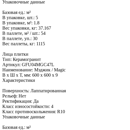
Упаковочные данные
Базовая ед.:
м²
В упаковке, шт.:
5
В упаковке, м²:
1.8
Вес упаковки, кг:
37.167
В паллете, м² / шт.:
54
В паллете, уп.:
30
Вес паллеты, кг:
1115
Лица плитки
Тип:
Керамогранит
Артикул:
GFU04MGC47L
Наименование:
Мэджик / Magic
В x Ш x Т, мм:
600 x 600 x 9
Характеристики
Поверхность:
Лаппатированная
Рельеф:
Нет
Ректификация:
Да
Класс износостойкости:
4
Класс противоскольжения:
R10
Упаковочные данные
Базовая ед.:
м²