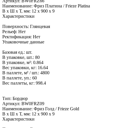
Артикул:
BW0FRZ66
Наименование:
Фриз Платина / Frieze Platina
В x Ш x Т, мм:
12 x 900 x 9
Характеристики
Поверхность:
Глянцевая
Рельеф:
Нет
Ректификация:
Нет
Упаковочные данные
Базовая ед.:
шт.
В упаковке, шт.:
80
В упаковке, м²:
0.864
Вес упаковки, кг:
16.64
В паллете, м² / шт.:
4800
В паллете, уп.:
60
Вес паллеты, кг:
998.4
Тип:
Бордюр
Артикул:
BW0FRZ09
Наименование:
Фриз Голд / Frieze Gold
В x Ш x Т, мм:
12 x 900 x 9
Характеристики