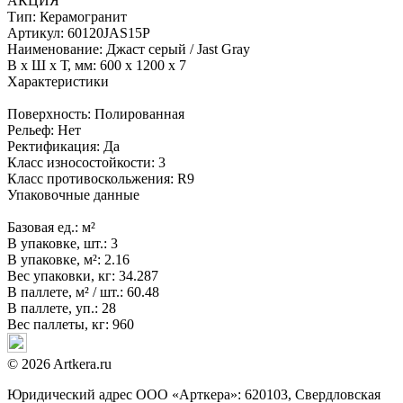
АКЦИЯ
Тип:
Керамогранит
Артикул:
60120JAS15P
Наименование:
Джаст серый / Jast Gray
В x Ш x Т, мм:
600 x 1200 x 7
Характеристики
Поверхность:
Полированная
Рельеф:
Нет
Ректификация:
Да
Класс износостойкости:
3
Класс противоскольжения:
R9
Упаковочные данные
Базовая ед.:
м²
В упаковке, шт.:
3
В упаковке, м²:
2.16
Вес упаковки, кг:
34.287
В паллете, м² / шт.:
60.48
В паллете, уп.:
28
Вес паллеты, кг:
960
© 2026 Artkera.ru
Юридический адрес ООО «Арткера»: 620103, Свердловская