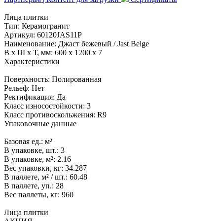
Лица плитки
Тип:
Керамогранит
Артикул:
60120JAS11P
Наименование:
Джаст бежевый / Jast Beige
В x Ш x Т, мм:
600 x 1200 x 7
Характеристики
Поверхность:
Полированная
Рельеф:
Нет
Ректификация:
Да
Класс износостойкости:
3
Класс противоскольжения:
R9
Упаковочные данные
Базовая ед.:
м²
В упаковке, шт.:
3
В упаковке, м²:
2.16
Вес упаковки, кг:
34.287
В паллете, м² / шт.:
60.48
В паллете, уп.:
28
Вес паллеты, кг:
960
Лица плитки