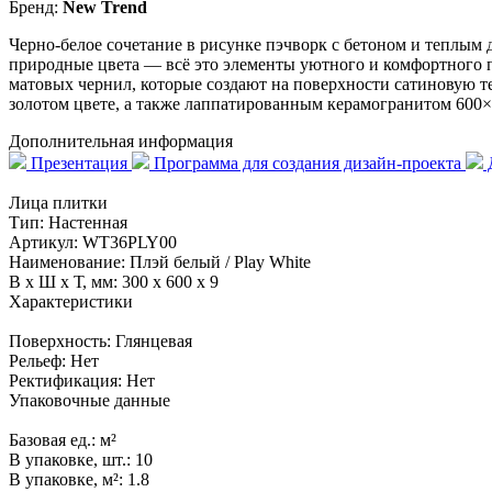
Бренд:
New Trend
Черно-белое сочетание в рисунке пэчворк с бетоном и теплым 
природные цвета — всё это элементы уютного и комфортного п
матовых чернил, которые создают на поверхности сатиновую т
золотом цвете, а также лаппатированным керамогранитом 600×6
Дополнительная информация
Презентация
Программа для создания дизайн-проекта
Д
Лица плитки
Тип:
Настенная
Артикул:
WT36PLY00
Наименование:
Плэй белый / Play White
В x Ш x Т, мм:
300 x 600 x 9
Характеристики
Поверхность:
Глянцевая
Рельеф:
Нет
Ректификация:
Нет
Упаковочные данные
Базовая ед.:
м²
В упаковке, шт.:
10
В упаковке, м²:
1.8