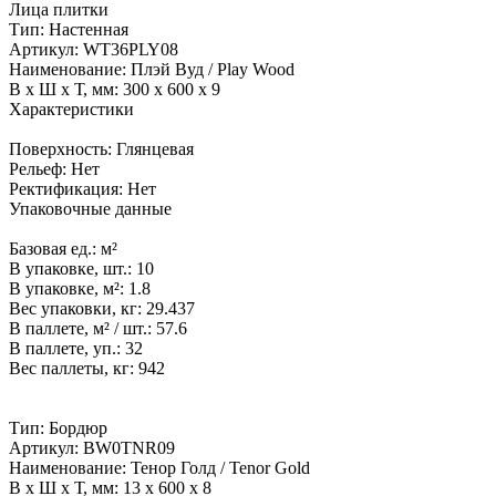
Лица плитки
Тип:
Настенная
Артикул:
WT36PLY08
Наименование:
Плэй Вуд / Play Wood
В x Ш x Т, мм:
300 x 600 x 9
Характеристики
Поверхность:
Глянцевая
Рельеф:
Нет
Ректификация:
Нет
Упаковочные данные
Базовая ед.:
м²
В упаковке, шт.:
10
В упаковке, м²:
1.8
Вес упаковки, кг:
29.437
В паллете, м² / шт.:
57.6
В паллете, уп.:
32
Вес паллеты, кг:
942
Тип:
Бордюр
Артикул:
BW0TNR09
Наименование:
Тенор Голд / Tenor Gold
В x Ш x Т, мм:
13 x 600 x 8