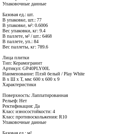
Упаковочные данные
Базовая ед.:
шт.
В упаковке, шт.:
77
В упаковке, м²:
0.6006
Вес упаковки, кг:
9.4
В паллете, м² / шт.:
6468
В паллете, уп.:
84
Вес паллеты, кг:
789.6
Лица плитки
Тип:
Керамогранит
Артикул:
GP40PLY00L
Наименование:
Плэй белый / Play White
В x Ш x Т, мм:
600 x 600 x 9
Характеристики
Поверхность:
Лаппатированная
Рельеф:
Нет
Ректификация:
Да
Класс износостойкости:
4
Класс противоскольжения:
R10
Упаковочные данные
Базовая ед.:
м²