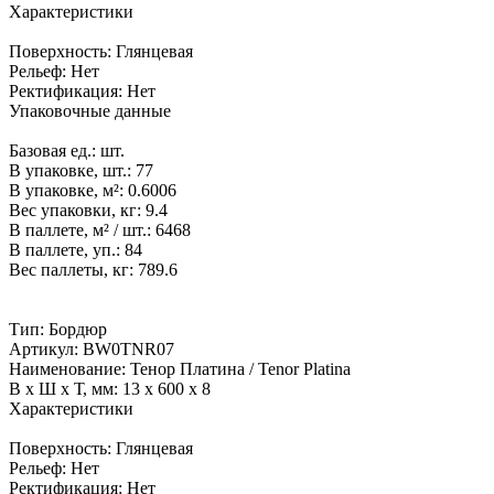
Характеристики
Поверхность:
Глянцевая
Рельеф:
Нет
Ректификация:
Нет
Упаковочные данные
Базовая ед.:
шт.
В упаковке, шт.:
77
В упаковке, м²:
0.6006
Вес упаковки, кг:
9.4
В паллете, м² / шт.:
6468
В паллете, уп.:
84
Вес паллеты, кг:
789.6
Тип:
Бордюр
Артикул:
BW0TNR07
Наименование:
Тенор Платина / Tenor Platina
В x Ш x Т, мм:
13 x 600 x 8
Характеристики
Поверхность:
Глянцевая
Рельеф:
Нет
Ректификация:
Нет