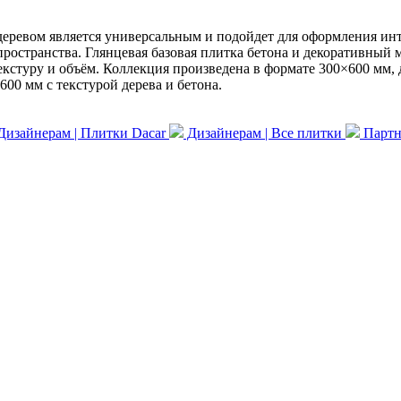
деревом является универсальным и подойдет для оформления инт
ространства. Глянцевая базовая плитка бетона и декоративный 
екстуру и объём. Коллекция произведена в формате 300×600 мм
00 мм с текстурой дерева и бетона.
изайнерам | Плитки Dacar
Дизайнерам | Все плитки
Партне