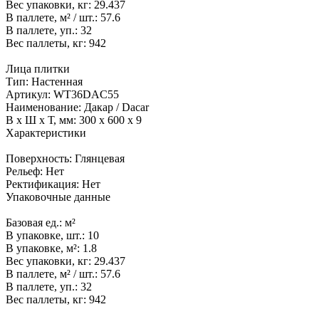
Вес упаковки, кг:
29.437
В паллете, м² / шт.:
57.6
В паллете, уп.:
32
Вес паллеты, кг:
942
Лица плитки
Тип:
Настенная
Артикул:
WT36DAC55
Наименование:
Дакар / Dacar
В x Ш x Т, мм:
300 x 600 x 9
Характеристики
Поверхность:
Глянцевая
Рельеф:
Нет
Ректификация:
Нет
Упаковочные данные
Базовая ед.:
м²
В упаковке, шт.:
10
В упаковке, м²:
1.8
Вес упаковки, кг:
29.437
В паллете, м² / шт.:
57.6
В паллете, уп.:
32
Вес паллеты, кг:
942