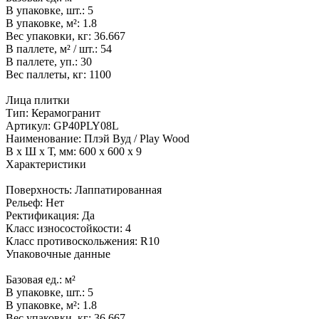
В упаковке, шт.:
5
В упаковке, м²:
1.8
Вес упаковки, кг:
36.667
В паллете, м² / шт.:
54
В паллете, уп.:
30
Вес паллеты, кг:
1100
Лица плитки
Тип:
Керамогранит
Артикул:
GP40PLY08L
Наименование:
Плэй Вуд / Play Wood
В x Ш x Т, мм:
600 x 600 x 9
Характеристики
Поверхность:
Лаппатированная
Рельеф:
Нет
Ректификация:
Да
Класс износостойкости:
4
Класс противоскольжения:
R10
Упаковочные данные
Базовая ед.:
м²
В упаковке, шт.:
5
В упаковке, м²:
1.8
Вес упаковки, кг:
36.667