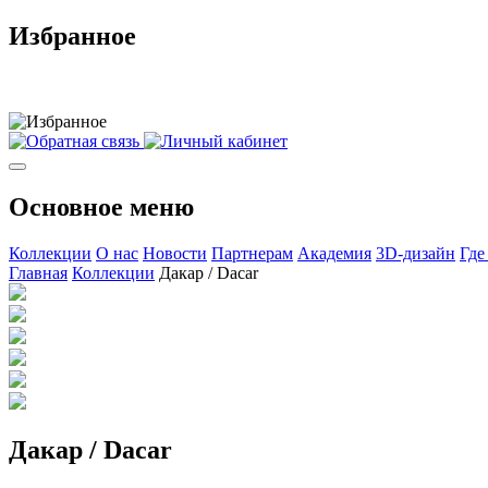
Избранное
Основное меню
Коллекции
О нас
Новости
Партнерам
Академия
3D-дизайн
Где
Главная
Коллекции
Дакар / Dacar
Дакар / Dacar