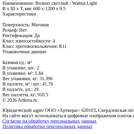
Наименование:
Волнат светлый / Walnut Light
В x Ш x Т, мм:
600 x 1200 x 9.5
Характеристики
Поверхность:
Матовая
Рельеф:
Нет
Ректификация:
Да
Класс износостойкости:
4
Класс противоскольжения:
R11
Упаковочные данные
Базовая ед.:
м²
В упаковке, шт.:
2
В упаковке, м²:
1.44
Вес упаковки, кг:
31.396
В паллете, м² / шт.:
41.76
В паллете, уп.:
29
Вес паллеты, кг:
910.5
© 2026 Artkera.ru
Юридический адрес ООО «Арткера»: 620103, Свердловская обл., 
На сайте могут использоваться цифровые изображения плиток и
Согласие на обработку персональных данных
Политика обработки персональных данных