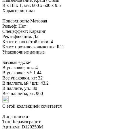
Наименование:
Краш / Crush
В x Ш x Т, мм:
600 x 600 x 9.5
Характеристики
Поверхность:
Матовая
Рельеф:
Нет
Спецэффект:
Карвинг
Ректификация:
Да
Класс износостойкости:
4
Класс противоскольжения:
R11
Упаковочные данные
Базовая ед.:
м²
В упаковке, шт.:
4
В упаковке, м²:
1.44
Вес упаковки, кг:
32
В паллете, м² / шт.:
43.2
В паллете, уп.:
30
Вес паллеты, кг:
960
С этой коллекцией сочетается
Лица плитки
Тип:
Керамогранит
Артикул:
D120250M