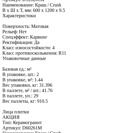
Наименование:
Краш / Crush
В x Ш x Т, мм:
600 x 1200 x 9.5
Характеристики
Поверхность:
Матовая
Рельеф:
Нет
Спецэффект:
Карвинг
Ректификация:
Да
Класс износостойкости:
4
Класс противоскольжения:
R11
Упаковочные данные
Базовая ед.:
м²
В упаковке, шт.:
2
В упаковке, м²:
1.44
Вес упаковки, кг:
31.396
В паллете, м² / шт.:
41.76
В паллете, уп.:
29
Вес паллеты, кг:
910.5
Лица плитки
АКЦИЯ
Тип:
Керамогранит
Артикул:
D60261M