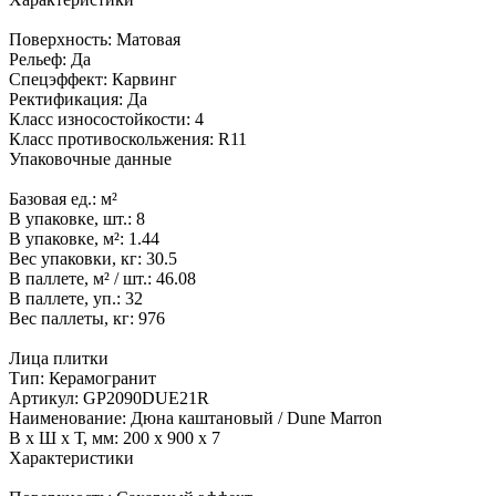
Поверхность:
Матовая
Рельеф:
Да
Спецэффект:
Карвинг
Ректификация:
Да
Класс износостойкости:
4
Класс противоскольжения:
R11
Упаковочные данные
Базовая ед.:
м²
В упаковке, шт.:
8
В упаковке, м²:
1.44
Вес упаковки, кг:
30.5
В паллете, м² / шт.:
46.08
В паллете, уп.:
32
Вес паллеты, кг:
976
Лица плитки
Тип:
Керамогранит
Артикул:
GP2090DUE21R
Наименование:
Дюна каштановый / Dune Marron
В x Ш x Т, мм:
200 x 900 x 7
Характеристики