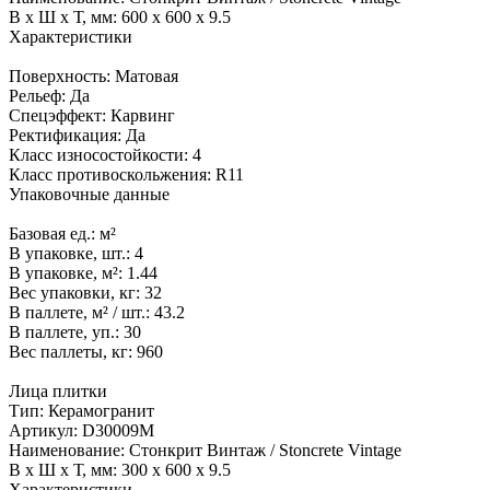
В x Ш x Т, мм:
600 x 600 x 9.5
Характеристики
Поверхность:
Матовая
Рельеф:
Да
Спецэффект:
Карвинг
Ректификация:
Да
Класс износостойкости:
4
Класс противоскольжения:
R11
Упаковочные данные
Базовая ед.:
м²
В упаковке, шт.:
4
В упаковке, м²:
1.44
Вес упаковки, кг:
32
В паллете, м² / шт.:
43.2
В паллете, уп.:
30
Вес паллеты, кг:
960
Лица плитки
Тип:
Керамогранит
Артикул:
D30009M
Наименование:
Стонкрит Винтаж / Stoncrete Vintage
В x Ш x Т, мм:
300 x 600 x 9.5
Характеристики