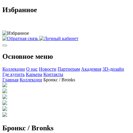
Избранное
Основное меню
Коллекции
О нас
Новости
Партнерам
Академия
3D-дизайн
Где купить
Карьера
Контакты
Главная
Коллекции
Бронкс / Bronks
Бронкс / Bronks