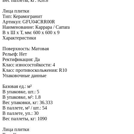
Вес паллеты, кг:
928.8
Лица плитки
Тип:
Керамогранит
Артикул:
GFU04CRR00R
Наименование:
Каррара / Carrara
В x Ш x Т, мм:
600 x 600 x 9
Характеристики
Поверхность:
Матовая
Рельеф:
Нет
Ректификация:
Да
Класс износостойкости:
4
Класс противоскольжения:
R10
Упаковочные данные
Базовая ед.:
м²
В упаковке, шт.:
5
В упаковке, м²:
1.8
Вес упаковки, кг:
36.333
В паллете, м² / шт.:
54
В паллете, уп.:
30
Вес паллеты, кг:
1090
Лица плитки