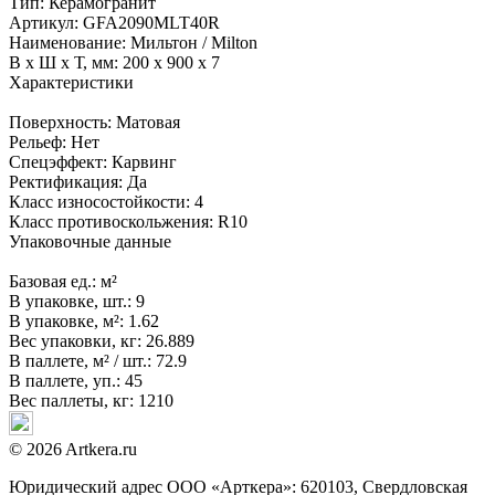
Тип:
Керамогранит
Артикул:
GFA2090MLT40R
Наименование:
Мильтон / Milton
В x Ш x Т, мм:
200 x 900 x 7
Характеристики
Поверхность:
Матовая
Рельеф:
Нет
Спецэффект:
Карвинг
Ректификация:
Да
Класс износостойкости:
4
Класс противоскольжения:
R10
Упаковочные данные
Базовая ед.:
м²
В упаковке, шт.:
9
В упаковке, м²:
1.62
Вес упаковки, кг:
26.889
В паллете, м² / шт.:
72.9
В паллете, уп.:
45
Вес паллеты, кг:
1210
© 2026 Artkera.ru
Юридический адрес ООО «Арткера»: 620103, Свердловская