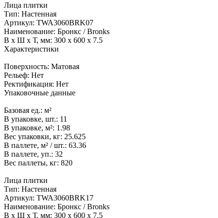
Лица плитки
Тип:
Настенная
Артикул:
TWA3060BRK07
Наименование:
Бронкс / Bronks
В x Ш x Т, мм:
300 x 600 x 7.5
Характеристики
Поверхность:
Матовая
Рельеф:
Нет
Ректификация:
Нет
Упаковочные данные
Базовая ед.:
м²
В упаковке, шт.:
11
В упаковке, м²:
1.98
Вес упаковки, кг:
25.625
В паллете, м² / шт.:
63.36
В паллете, уп.:
32
Вес паллеты, кг:
820
Лица плитки
Тип:
Настенная
Артикул:
TWA3060BRK17
Наименование:
Бронкс / Bronks
В x Ш x Т, мм:
300 x 600 x 7.5