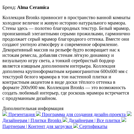
Бренд:
Alma Ceramica
Коллекция Bronks привносит в пространство ванной комнаты
холодное величие и живую историю натурального мрамора.
Стены здесь — полотно благородных текстур. Белый мрамор,
пронизанный элегантными серыми прожилками, гармонично
продолжает серый мрамор благородного оттенка. Вместе они
создают уютную атмосферу и современное оформление.
Декоративный массив на рельефе будто возвращает нас к
истокам ремесла, добавляя стенам лёгкую динамику и
визуальную игру света, а тонкий серебристый бордюр
является изящным дополнением интерьера. Коллекция
дополнена крупноформатным керамогранитом 600x600 мм с
текстурой белого мрамора в тон настенной плитки и
контрастным акцентом в виде доски тёплого оттенка в
формате 200x900 мм. Коллекция Bronks — это возможность
создать любимый интерьер, где роскошь мрамора встречается
с продуманным дизайном.
Дополнительная информация
Презентация
Программа для создания дизайн-проекта
Дизайнерам | Плитки Bronks
Дизайнерам | Все плитки
Партнерам | Контент для загрузки
Сертификаты