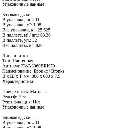
Упаковочные данные
Базовая ед.:
м²
В упаковке, шт.:
11
В упаковке, м²:
1.98
Вес упаковки, кг:
25.625
В паллете, м² / шт.:
63.36
В паллете, уп.:
32
Вес паллеты, кг:
820
Лица плитки
Тип:
Настенная
Артикул:
TWA3060BRK70
Наименование:
Бронкс / Bronks
В x Ш x Т, мм:
300 x 600 x 7.5
Характеристики
Поверхность:
Матовая
Рельеф:
Нет
Ректификация:
Нет
Упаковочные данные
Базовая ед.:
м²
В упаковке, шт.:
11
В упаковке, м²:
1.98