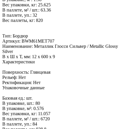
Вес упаковки, кг:
25.625
В паллете, м² / шт.:
63.36
В паллете, уп.:
32
Вес паллеты, кг:
820
Тип:
Бордюр
Артикул:
BWM61MET707
Наименование:
Металлик Глосси Сильвер / Metallic Glossy
Silver
В x Ш x Т, мм:
12 x 600 x 9
Характеристики
Поверхность:
Глянцевая
Рельеф:
Нет
Ректификация:
Нет
Упаковочные данные
Базовая ед.:
шт.
В упаковке, шт.:
80
В упаковке, м²:
0.576
Вес упаковки, кг:
11.057
В паллете, м² / шт.:
6720
В паллете, уп.:
84