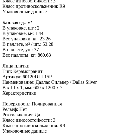
Класс износостойкости:
3
Класс противоскольжения:
R9
Упаковочные данные
Базовая ед.:
м²
В упаковке, шт.:
2
В упаковке, м²:
1.44
Вес упаковки, кг:
23.26
В паллете, м² / шт.:
53.28
В паллете, уп.:
37
Вес паллеты, кг:
860.63
Лица плитки
Тип:
Керамогранит
Артикул:
60120DLL15P
Наименование:
Даллас Сильвер / Dallas Silver
В x Ш x Т, мм:
600 x 1200 x 7
Характеристики
Поверхность:
Полированная
Рельеф:
Нет
Ректификация:
Да
Класс износостойкости:
3
Класс противоскольжения:
R9
Упаковочные данные