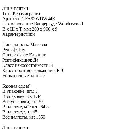
Лица плитки
Тип:
Керамогранит
Артикул:
GFA92WDW44R
Наименование:
Вандервуд / Wonderwood
В x Ш x Т, мм:
200 x 900 x 9
Характеристики
Поверхность:
Матовая
Рельеф:
Нет
Спецэффект:
Карвинг
Ректификация:
Да
Класс износостойкости:
4
Класс противоскольжения:
R10
Упаковочные данные
Базовая ед.:
м²
В упаковке, шт.:
8
В упаковке, м²:
1.44
Вес упаковки, кг:
30
В паллете, м² / шт.:
64.8
В паллете, уп.:
45
Вес паллеты, кг:
1350
Лица плитки