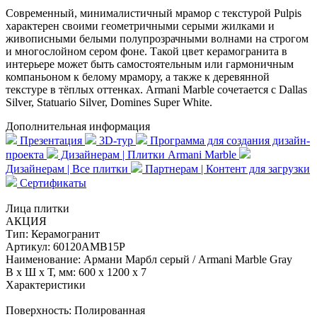
Современный, минималистичный мрамор с текстурой Pulpis
характерен своими геометричными серыми жилками и
живописными белыми полупрозрачными волнами на строгом
и многослойном сером фоне. Такой цвет керамогранита в
интерьере может быть самостоятельным или гармоничным
компаньоном к белому мрамору, а также к деревянной
текстуре в тёплых оттенках. Armani Marble сочетается с Dallas
Silver, Statuario Silver, Domines Super White.
Дополнительная информация
Презентация
3D-тур
Программа для создания дизайн-
проекта
Дизайнерам | Плитки Armani Marble
Дизайнерам | Все плитки
Партнерам | Контент для загрузки
Сертификаты
Лица плитки
АКЦИЯ
Тип:
Керамогранит
Артикул:
60120AMB15P
Наименование:
Армани Марбл серый / Armani Marble Gray
В x Ш x Т, мм:
600 x 1200 x 7
Характеристики
Поверхность:
Полированная