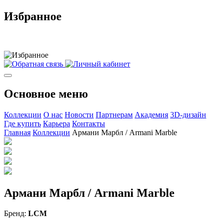
Избранное
Основное меню
Коллекции
О нас
Новости
Партнерам
Академия
3D-дизайн
Где купить
Карьера
Контакты
Главная
Коллекции
Армани Марбл / Armani Marble
Армани Марбл / Armani Marble
Бренд:
LCM