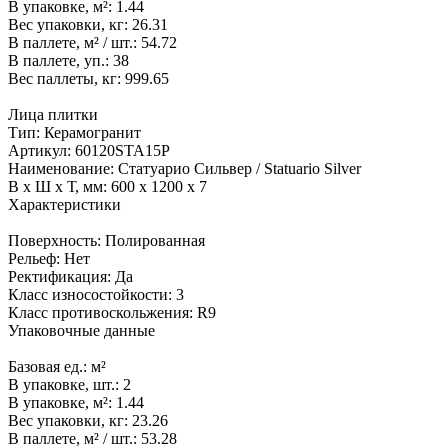
В упаковке, м²:
1.44
Вес упаковки, кг:
26.31
В паллете, м² / шт.:
54.72
В паллете, уп.:
38
Вес паллеты, кг:
999.65
Лица плитки
Тип:
Керамогранит
Артикул:
60120STA15P
Наименование:
Статуарио Сильвер / Statuario Silver
В x Ш x Т, мм:
600 x 1200 x 7
Характеристики
Поверхность:
Полированная
Рельеф:
Нет
Ректификация:
Да
Класс износостойкости:
3
Класс противоскольжения:
R9
Упаковочные данные
Базовая ед.:
м²
В упаковке, шт.:
2
В упаковке, м²:
1.44
Вес упаковки, кг:
23.26
В паллете, м² / шт.:
53.28