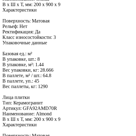
В x Ш x Т, мм:
200 x 900 x 9
Характеристики
Поверхность:
Матовая
Рельеф:
Нет
Ректификация:
Да
Класс износостойкости:
3
Упаковочные данные
Базовая ед.:
м²
В упаковке, шт.:
8
В упаковке, м²:
1.44
Вес упаковки, кг:
28.666
В паллете, м² / шт.:
64.8
В паллете, уп.:
45
Вес паллеты, кг:
1290
Лица плитки
Тип:
Керамогранит
Артикул:
GFA92AMD70R
Наименование:
Almond
В x Ш x Т, мм:
200 x 900 x 9
Характеристики
Поверхность:
Матовая