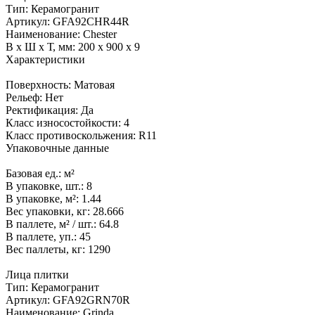
Тип:
Керамогранит
Артикул:
GFA92CHR44R
Наименование:
Chester
В x Ш x Т, мм:
200 x 900 x 9
Характеристики
Поверхность:
Матовая
Рельеф:
Нет
Ректификация:
Да
Класс износостойкости:
4
Класс противоскольжения:
R11
Упаковочные данные
Базовая ед.:
м²
В упаковке, шт.:
8
В упаковке, м²:
1.44
Вес упаковки, кг:
28.666
В паллете, м² / шт.:
64.8
В паллете, уп.:
45
Вес паллеты, кг:
1290
Лица плитки
Тип:
Керамогранит
Артикул:
GFA92GRN70R
Наименование:
Grinda