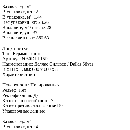
Базовая ед.:
м²
В упаковке, шт.:
2
В упаковке, м²:
1.44
Вес упаковки, кг:
23.26
В паллете, м² / шт.:
53.28
В паллете, уп.:
37
Вес паллеты, кг:
860.63
Лица плитки
Тип:
Керамогранит
Артикул:
6060DLL15P
Наименование:
Даллас Сильвер / Dallas Silver
В x Ш x Т, мм:
600 x 600 x 8
Характеристики
Поверхность:
Полированная
Рельеф:
Нет
Ректификация:
Да
Класс износостойкости:
3
Класс противоскольжения:
R9
Упаковочные данные
Базовая ед.:
м²
В упаковке, шт.:
4