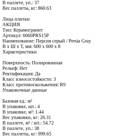
В паллете, уп.:
37
Вес паллеты, кг:
860.63
Лица плитки
АКЦИЯ
Тип:
Керамогранит
Артикул:
6060PRS15P
Наименование:
Персия серый / Persia Gray
В x Ш x Т, мм:
600 x 600 x 8
Характеристики
Поверхность:
Полированная
Рельеф:
Нет
Ректификация:
Да
Класс износостойкости:
3
Класс противоскольжения:
R9
Упаковочные данные
Базовая ед.:
м²
В упаковке, шт.:
4
В упаковке, м²:
1.44
Вес упаковки, кг:
26.31
В паллете, м² / шт.:
54.72
В паллете, уп.:
38
Вес паллеты, кг:
999.65