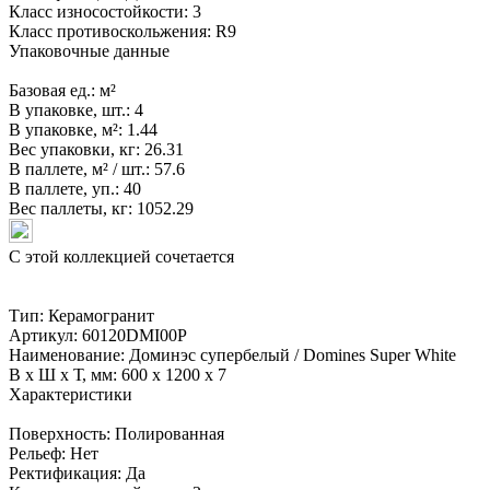
Класс износостойкости:
3
Класс противоскольжения:
R9
Упаковочные данные
Базовая ед.:
м²
В упаковке, шт.:
4
В упаковке, м²:
1.44
Вес упаковки, кг:
26.31
В паллете, м² / шт.:
57.6
В паллете, уп.:
40
Вес паллеты, кг:
1052.29
С этой коллекцией сочетается
Тип:
Керамогранит
Артикул:
60120DMI00P
Наименование:
Доминэс супербелый / Domines Super White
В x Ш x Т, мм:
600 x 1200 x 7
Характеристики
Поверхность:
Полированная
Рельеф:
Нет
Ректификация:
Да