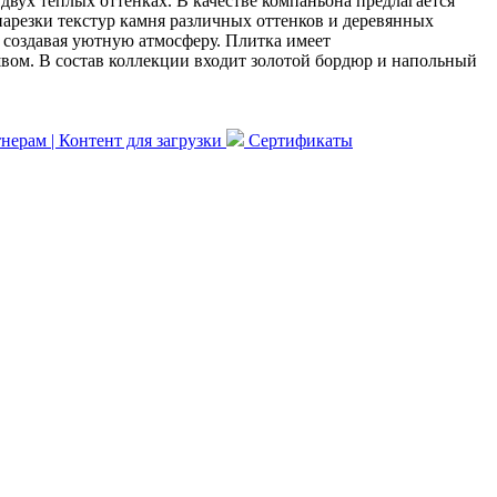
двух теплых оттенках. В качестве компаньона предлагается
нарезки текстур камня различных оттенков и деревянных
и создавая уютную атмосферу. Плитка имеет
ом. В состав коллекции входит золотой бордюр и напольный
нерам | Контент для загрузки
Сертификаты