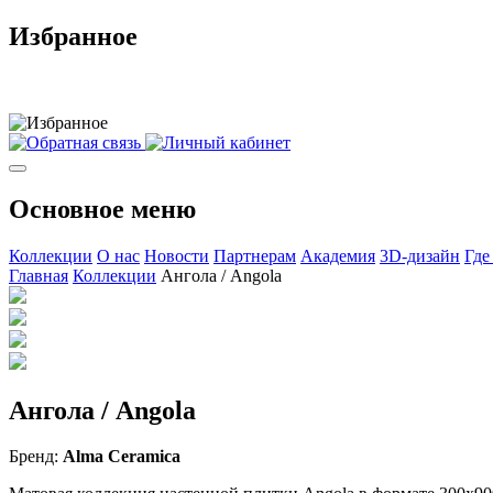
Избранное
Основное меню
Коллекции
О нас
Новости
Партнерам
Академия
3D-дизайн
Где
Главная
Коллекции
Ангола / Angola
Ангола / Angola
Бренд:
Alma Ceramica