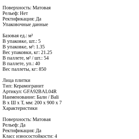
Поверхность:
Матовая
Рельеф:
Нет
Ректификация:
Да
Упаковочные данные
Базовая ед.:
м²
В упаковке, шт.:
5
В упаковке, м²:
1.35
Вес упаковки, кг:
21.25
В паллете, м² / шт.:
54
В паллете, уп.:
40
Вес паллеты, кг:
850
Лица плитки
Тип:
Керамогранит
Артикул:
GFA92BAL04R
Наименование:
Бали / Bali
В x Ш x Т, мм:
200 x 900 x 7
Характеристики
Поверхность:
Матовая
Рельеф:
Да
Ректификация:
Да
Класс износостойкости:
4