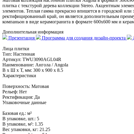
Матовая коллекция настенной плитки Angola в формате 300x900
плитка с текстурой дерева коллекции Stereo. Акцентным элеме
элементов. Теплая гамма прекрасно впишется в городской или 
ректифицированный край, он является дополнительным преим
компаньон в виде керамогранита в формате 600x600 мм и керам
Дополнительная информация
Презентация
Программа для создания дизайн-проекта
Д
Лица плитки
Тип:
Настенная
Артикул:
TWU3090AGL04R
Наименование:
Ангола / Angola
В x Ш x Т, мм:
300 x 900 x 8.5
Характеристики
Поверхность:
Матовая
Рельеф:
Нет
Ректификация:
Да
Упаковочные данные
Базовая ед.:
м²
В упаковке, шт.:
5
В упаковке, м²:
1.35
Вес упаковки, кг:
21.25