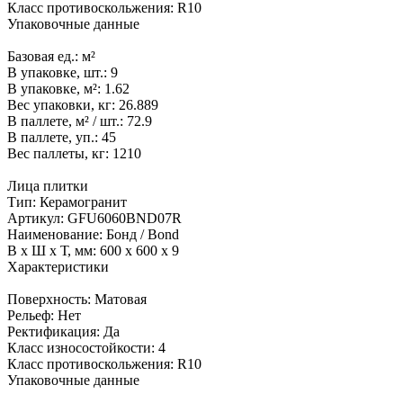
Класс противоскольжения:
R10
Упаковочные данные
Базовая ед.:
м²
В упаковке, шт.:
9
В упаковке, м²:
1.62
Вес упаковки, кг:
26.889
В паллете, м² / шт.:
72.9
В паллете, уп.:
45
Вес паллеты, кг:
1210
Лица плитки
Тип:
Керамогранит
Артикул:
GFU6060BND07R
Наименование:
Бонд / Bond
В x Ш x Т, мм:
600 x 600 x 9
Характеристики
Поверхность:
Матовая
Рельеф:
Нет
Ректификация:
Да
Класс износостойкости:
4
Класс противоскольжения:
R10
Упаковочные данные