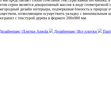
 мм представляет собой сочетание текстуры камня песчаника, в 
нтом серии является декоративный массив в виде геометричной 
загородный дизайн интерьера, подчеркивая близость к природе 
уществом, позволяющим осуществить укладку с минимальным шв
огранит с текстурой дерева в формате 200x900 мм.
изайнерам | Плитки Angola
Дизайнерам | Все плитки
Парт