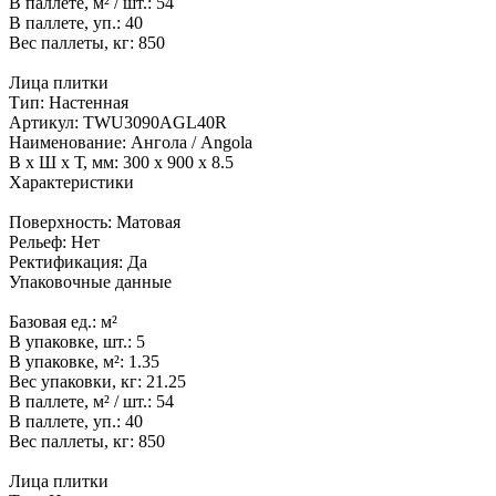
В паллете, м² / шт.:
54
В паллете, уп.:
40
Вес паллеты, кг:
850
Лица плитки
Тип:
Настенная
Артикул:
TWU3090AGL40R
Наименование:
Ангола / Angola
В x Ш x Т, мм:
300 x 900 x 8.5
Характеристики
Поверхность:
Матовая
Рельеф:
Нет
Ректификация:
Да
Упаковочные данные
Базовая ед.:
м²
В упаковке, шт.:
5
В упаковке, м²:
1.35
Вес упаковки, кг:
21.25
В паллете, м² / шт.:
54
В паллете, уп.:
40
Вес паллеты, кг:
850
Лица плитки