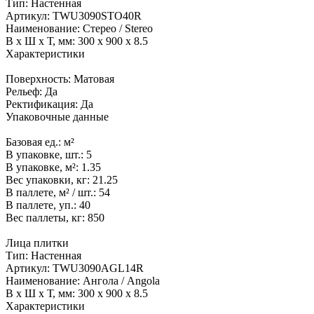
Тип:
Настенная
Артикул:
TWU3090STO40R
Наименование:
Стерео / Stereo
В x Ш x Т, мм:
300 x 900 x 8.5
Характеристики
Поверхность:
Матовая
Рельеф:
Да
Ректификация:
Да
Упаковочные данные
Базовая ед.:
м²
В упаковке, шт.:
5
В упаковке, м²:
1.35
Вес упаковки, кг:
21.25
В паллете, м² / шт.:
54
В паллете, уп.:
40
Вес паллеты, кг:
850
Лица плитки
Тип:
Настенная
Артикул:
TWU3090AGL14R
Наименование:
Ангола / Angola
В x Ш x Т, мм:
300 x 900 x 8.5
Характеристики