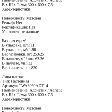
Наименование:
Адриатик / Adriatic
В x Ш x Т, мм:
300 x 600 x 7.5
Характеристики
Поверхность:
Матовая
Рельеф:
Нет
Ректификация:
Нет
Упаковочные данные
Базовая ед.:
м²
В упаковке, шт.:
11
В упаковке, м²:
1.98
Вес упаковки, кг:
25.625
В паллете, м² / шт.:
63.36
В паллете, уп.:
32
Вес паллеты, кг:
820
Лица плитки
Тип:
Настенная
Артикул:
TWA3060ADT14
Наименование:
Адриатик / Adriatic
В x Ш x Т, мм:
300 x 600 x 7.5
Характеристики
Поверхность:
Матовая