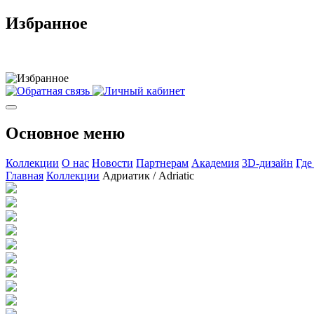
Избранное
Основное меню
Коллекции
О нас
Новости
Партнерам
Академия
3D-дизайн
Где
Главная
Коллекции
Адриатик / Adriatic