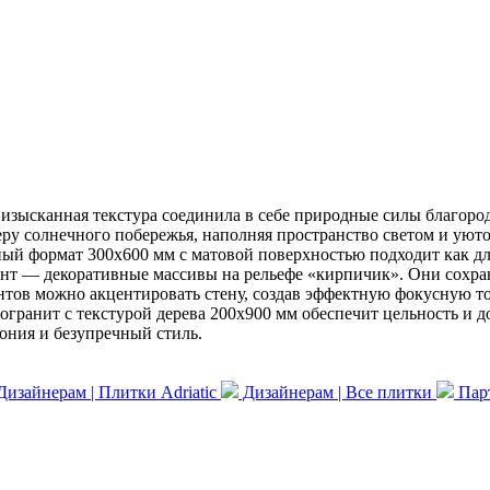
ё изысканная текстура соединила в себе природные силы благор
у солнечного побережья, наполняя пространство светом и уютом
ный формат 300x600 мм с матовой поверхностью подходит как дл
т — декоративные массивы на рельефе «кирпичик». Они сохраня
тов можно акцентировать стену, создав эффектную фокусную то
ранит с текстурой дерева 200x900 мм обеспечит цельность и до
мония и безупречный стиль.
изайнерам | Плитки Adriatic
Дизайнерам | Все плитки
Парт