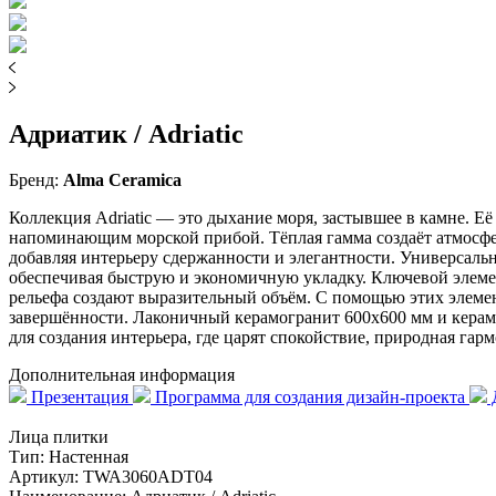
Адриатик / Adriatic
Бренд:
Alma Ceramica
Коллекция Adriatic — это дыхание моря, застывшее в камне. Е
напоминающим морской прибой. Тёплая гамма создаёт атмосфер
добавляя интерьеру сдержанности и элегантности. Универсаль
обеспечивая быструю и экономичную укладку. Ключевой элемен
рельефа создают выразительный объём. С помощью этих элемен
завершённости. Лаконичный керамогранит 600x600 мм и керамог
для создания интерьера, где царят спокойствие, природная гар
Дополнительная информация
Презентация
Программа для создания дизайн-проекта
Д
Лица плитки
Тип:
Настенная
Артикул:
TWA3060ADT04