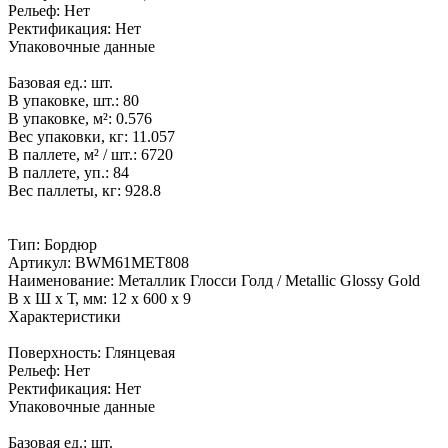
Рельеф:
Нет
Ректификация:
Нет
Упаковочные данные
Базовая ед.:
шт.
В упаковке, шт.:
80
В упаковке, м²:
0.576
Вес упаковки, кг:
11.057
В паллете, м² / шт.:
6720
В паллете, уп.:
84
Вес паллеты, кг:
928.8
Тип:
Бордюр
Артикул:
BWM61MET808
Наименование:
Металлик Глосси Голд / Metallic Glossy Gold
В x Ш x Т, мм:
12 x 600 x 9
Характеристики
Поверхность:
Глянцевая
Рельеф:
Нет
Ректификация:
Нет
Упаковочные данные
Базовая ед.:
шт.