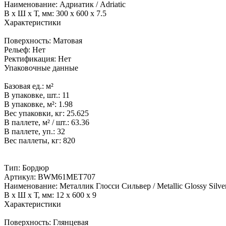
Наименование:
Адриатик / Adriatic
В x Ш x Т, мм:
300 x 600 x 7.5
Характеристики
Поверхность:
Матовая
Рельеф:
Нет
Ректификация:
Нет
Упаковочные данные
Базовая ед.:
м²
В упаковке, шт.:
11
В упаковке, м²:
1.98
Вес упаковки, кг:
25.625
В паллете, м² / шт.:
63.36
В паллете, уп.:
32
Вес паллеты, кг:
820
Тип:
Бордюр
Артикул:
BWM61MET707
Наименование:
Металлик Глосси Сильвер / Metallic Glossy Silve
В x Ш x Т, мм:
12 x 600 x 9
Характеристики
Поверхность:
Глянцевая