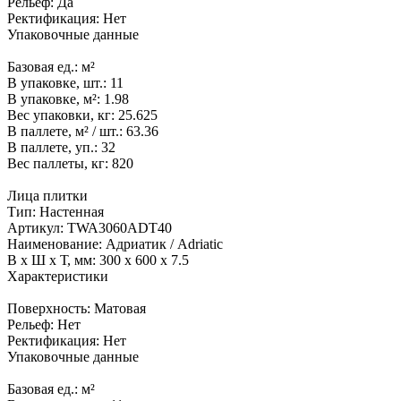
Рельеф:
Да
Ректификация:
Нет
Упаковочные данные
Базовая ед.:
м²
В упаковке, шт.:
11
В упаковке, м²:
1.98
Вес упаковки, кг:
25.625
В паллете, м² / шт.:
63.36
В паллете, уп.:
32
Вес паллеты, кг:
820
Лица плитки
Тип:
Настенная
Артикул:
TWA3060ADT40
Наименование:
Адриатик / Adriatic
В x Ш x Т, мм:
300 x 600 x 7.5
Характеристики
Поверхность:
Матовая
Рельеф:
Нет
Ректификация:
Нет
Упаковочные данные
Базовая ед.:
м²