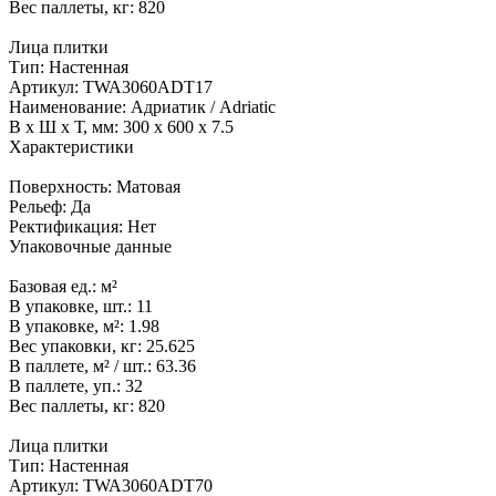
Вес паллеты, кг:
820
Лица плитки
Тип:
Настенная
Артикул:
TWA3060ADT17
Наименование:
Адриатик / Adriatic
В x Ш x Т, мм:
300 x 600 x 7.5
Характеристики
Поверхность:
Матовая
Рельеф:
Да
Ректификация:
Нет
Упаковочные данные
Базовая ед.:
м²
В упаковке, шт.:
11
В упаковке, м²:
1.98
Вес упаковки, кг:
25.625
В паллете, м² / шт.:
63.36
В паллете, уп.:
32
Вес паллеты, кг:
820
Лица плитки
Тип:
Настенная
Артикул:
TWA3060ADT70