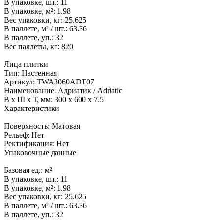
В упаковке, шт.:
11
В упаковке, м²:
1.98
Вес упаковки, кг:
25.625
В паллете, м² / шт.:
63.36
В паллете, уп.:
32
Вес паллеты, кг:
820
Лица плитки
Тип:
Настенная
Артикул:
TWA3060ADT07
Наименование:
Адриатик / Adriatic
В x Ш x Т, мм:
300 x 600 x 7.5
Характеристики
Поверхность:
Матовая
Рельеф:
Нет
Ректификация:
Нет
Упаковочные данные
Базовая ед.:
м²
В упаковке, шт.:
11
В упаковке, м²:
1.98
Вес упаковки, кг:
25.625
В паллете, м² / шт.:
63.36
В паллете, уп.:
32