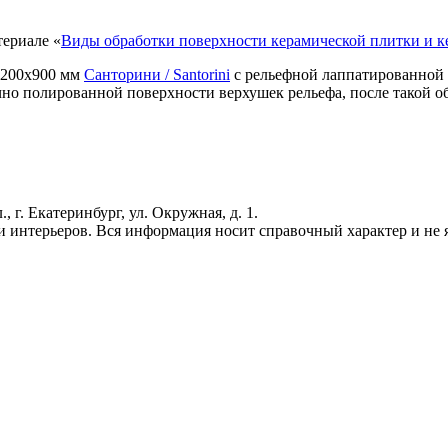
териале «
Виды обработки поверхности керамической плитки и к
е 200x900 мм
Санторини / Santorini
с рельефной лаппатированной 
чно полированной поверхности верхушек рельефа, после такой о
г. Екатеринбург, ул. Окружная, д. 1.
 интерьеров. Вся информация носит справочный характер и не яв